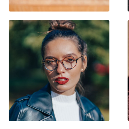
Code:
PE0136O 002 56