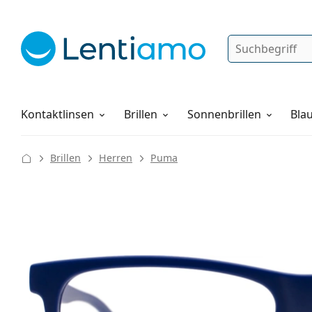
Suche
Anmelden
Web-Navigation
Pflegemittel
Alles über den Einkauf
Kontaktlinsen
Brillen
Sonnenbrillen
Blau
Brillen
Herren
Puma