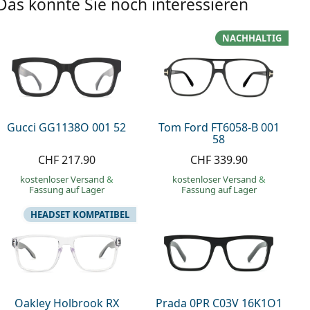
Das könnte Sie noch interessieren
NACHHALTIG
Gucci GG1138O 001 52
Tom Ford FT6058-B 001
58
CHF 217.90
CHF 339.90
kostenloser Versand
&
kostenloser Versand
&
Fassung auf Lager
Fassung auf Lager
HEADSET KOMPATIBEL
Oakley Holbrook RX
Prada 0PR C03V 16K1O1