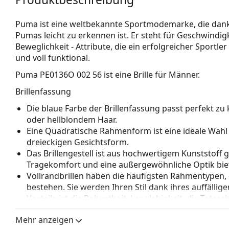
Puma ist eine weltbekannte Sportmodemarke, die dank
Pumas leicht zu erkennen ist. Er steht für Geschwindig
Beweglichkeit - Attribute, die ein erfolgreicher Sportler 
und voll funktional.
Puma PE0136O 002 56
ist eine Brille für Männer.
Brillenfassung
Die blaue Farbe der Brillenfassung passt perfekt 
oder hellblondem Haar.
Eine Quadratische Rahmenform ist eine ideale Wahl
dreieckigen Gesichtsform.
Das Brillengestell ist aus hochwertigem Kunststoff 
Tragekomfort und eine außergewöhnliche Optik biet
Vollrandbrillen haben die häufigsten Rahmentypen,
bestehen. Sie werden Ihren Stil dank ihres auffälli
Vorteile ist die Robustheit, Langlebigkeit, die Tatsa
vor allem ihr Schutz vor Beschädigungen. Dieser Rah
Mehr anzeigen
Gläser mit höherer optischer Leistung.