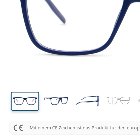
134 mm
Brillenbreite
Glasbrei
40 mm
56 mm
Glashöhe
Glasbreite
Mit einem CE Zeichen ist das Produkt für den euro