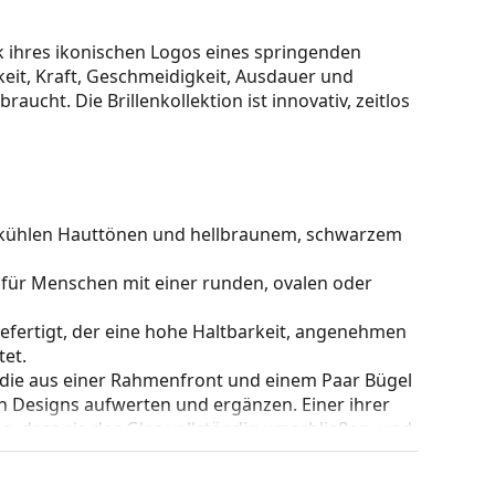
 ihres ikonischen Logos eines springenden
keit, Kraft, Geschmeidigkeit, Ausdauer und
braucht. Die Brillenkollektion ist innovativ, zeitlos
zu kühlen Hauttönen und hellbraunem, schwarzem
 für Menschen mit einer runden, ovalen oder
gefertigt, der eine hohe Haltbarkeit, angenehmen
et.
 die aus einer Rahmenfront und einem Paar Bügel
gen Designs aufwerten und ergänzen. Einer ihrer
che, dass sie das Glas vollständig umschließen, und
mentyp ist für alle Gläser geeignet, auch für