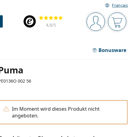
Français
Navigationsleiste
Bewertung
Sie sind angemel
Der Ware
4,8
/5
Bonusware
Puma
PE0136O 002 56
Im Moment wird dieses Produkt nicht
angeboten.