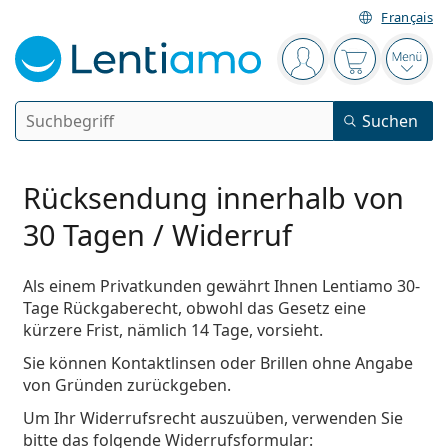
Français
Navigationsleiste
Sie sind angemelde
Der Warenkor
das 
Suche
Suchen
Anmelden
Web-Navigation
Kontaktlinsen
Rücksendung innerhalb von
30 Tagen / Widerruf
Tragedauer
Pflegemittel
Linsentyp
Tageslinsen
Als einem Privatkunden gewährt Ihnen Lentiamo 30-
Nach Art
Tage Rückgaberecht, obwohl das Gesetz eine
Brillen
Marke
Sphärische und asphärische
Wochenlinsen
kürzere Frist, nämlich 14 Tage, vorsieht.
Nach Packungsgröße
All-in-One Lösung
Accessoires
Acuvue
Sie können
Torische für Astigmatismus
Kontaktlinsen
oder
Brillen
ohne Angabe
Zwei-Wochenlinsen
Geschlecht
Sonderangebote
Damen
Herren
Kinder
Sonnenbrillen
Vorteilspackungen
von Gründen zurückgeben.
50 bis 120 ml
Peroxidlösung
Inspiration & Tipps
Pflegemittel
Biofinity
Multifokale für Presbyopie
Monatslinsen
Zweck
Neuheiten
Um Ihr Widerrufsrecht auszuüben, verwenden Sie
2-er Vorteilspackung
225 bis 500 ml
Ohne Konservierungsstoffe
Geschlecht
Sonderangebote
Damen
Herren
Kinder
Alle Kontaktlinsen
bitte das folgende
Widerrufsformular
:
Wie kauft man Linsen online?
Blaulichtfilter-Brillen
Augentropfen
Dailies
Silikon-Hydrogel-Linsen