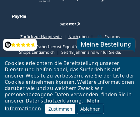
Zurück zur Hauptseite
Nach oben
Français
Meine Bestellung
Lentiamo s.r.o., Tschechien ist Eigentümer und Betreiber des Online-
Bewertung
Shops Lentiamo.ch
Seit 18 Jahren sind wir für Sie da.
Cookies erleichtern die Bereitstellung unserer
Dienste und helfen dabei, das Surferlebnis auf
unserer Website zu verbessern, wie Sie der
Liste
der
Cookies entnehmen können. Weitere Informationen
darüber wie und zu welchem Zweck wir
personenbezogene Daten verwenden, finden Sie in
unserer
Datenschutzerklärung
.
Mehr
Informationen
Zustimmen
Ablehnen