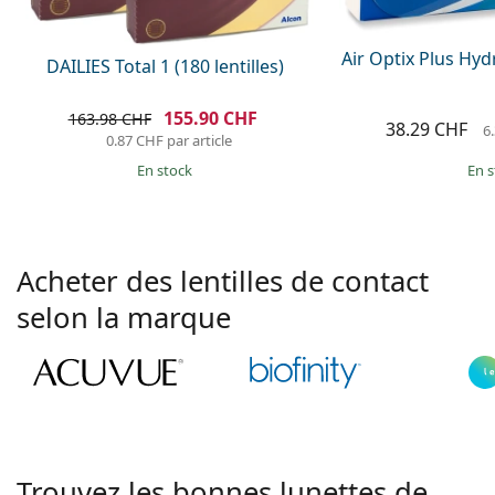
Air Optix Plus Hydr
DAILIES Total 1 (180 lentilles)
155.90 CHF
163.98 CHF
38.29 CHF
6
0.87 CHF
par article
en 
en stock
Acheter des lentilles de contact
selon la marque
Trouvez les bonnes lunettes de