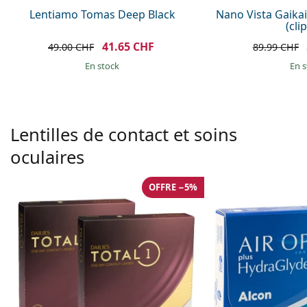
Lentiamo Tomas Deep Black
Nano Vista Gaika
(cli
41.65 CHF
49.00 CHF
89.99 CHF
en stock
en 
Lentilles de contact et soins
oculaires
OFFRE −5%