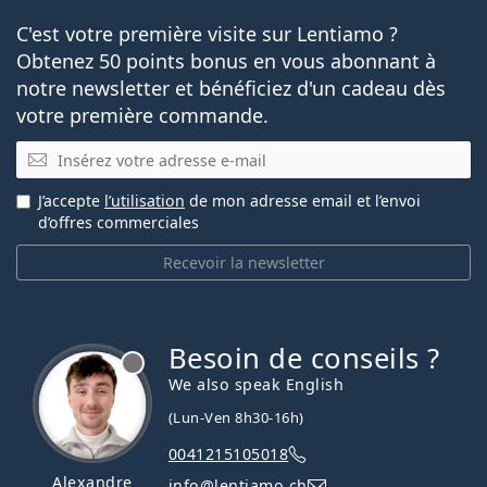
C'est votre première visite sur Lentiamo ?
Obtenez 50 points bonus en vous abonnant à
notre newsletter et bénéficiez d'un cadeau dès
votre première commande.
E-mail
J’accepte
l’utilisation
de mon adresse email et l’envoi
d’offres commerciales
Recevoir la newsletter
Besoin de conseils ?
hors ligne
We also speak English
(Lun-Ven 8h30-16h)
0041215105018
Alexandre
info@lentiamo.ch