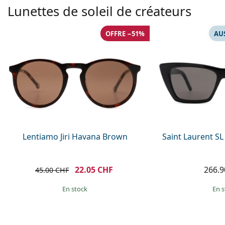
Lunettes de soleil de créateurs
OFFRE −51%
AU
Lentiamo Jiri Havana Brown
Saint Laurent SL
22.05 CHF
266.9
45.00 CHF
en stock
en 