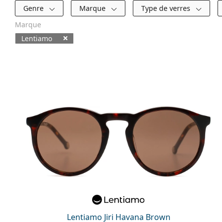
Filtres
Genre
Marque
Type de verres
Marque
Lentiamo
Produits disponibles
Lentiamo Jiri Havana Brown