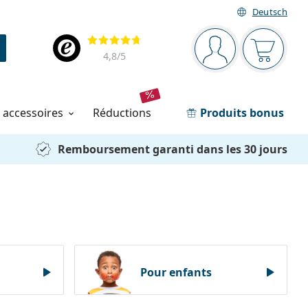
Deutsch
Barre de navigation
Évaluation
Vous êtes connec
Votre pa
4,8
/5
t accessoires
réductions
Produits bonus
Remboursement garanti dans les 30 jours
Pour enfants