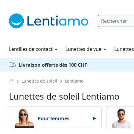
Rechercher
Je suis déjà client chez Lentiamo
Navigation sur le site
Produits d'entretien
Comment commander
Lentilles de contact
Lunettes de vue
Lunettes 
Livraison offerte dès 100 CHF
Lunettes de soleil
Lentiamo
Lunettes de soleil Lentiamo
Pour femmes