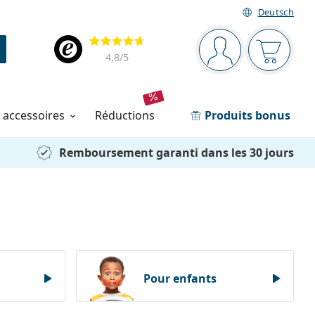
Deutsch
Barre de navigation
Évaluation
Vous êtes connec
Votre pa
4,8
/5
t accessoires
réductions
Produits bonus
Remboursement garanti dans les 30 jours
Pour enfants