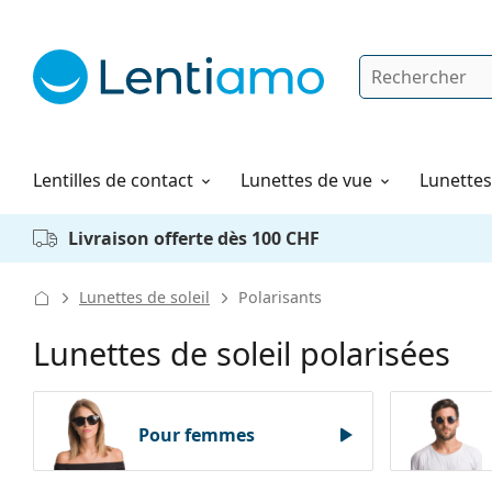
Rechercher
Je suis déjà client chez Lentiamo
Navigation sur le site
Produits d'entretien
Comment commander
Lentilles de contact
Lunettes de vue
Lunettes 
Livraison offerte dès 100 CHF
Lunettes de soleil
Polarisants
Lunettes de soleil polarisées
Pour femmes