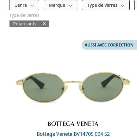
Filtres
Genre
Marque
Type de verres
Type de verres
Polarisants
Produits disponibles
AUSSI AVEC CORRECTION
Bottega Veneta BV1470S 004 52