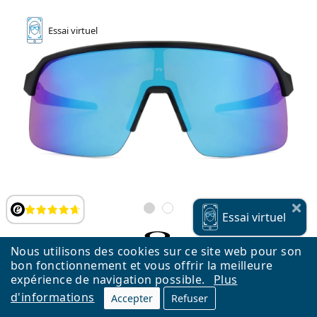
Essai
virtuel
Évaluation
Essai
virtuel
Nous utilisons des cookies sur ce site web pour son
Oakley Sutro Lite OO 9463 15 39
bon fonctionnement et vous offrir la meilleure
expérience de navigation possible.
Plus
234.90 CHF
d'informations
Accepter
Refuser
Livraison gratuite
&
en stock