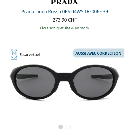
hors ligne
Toutes les marques
Persol
Prada Linea Rossa 0PS 04WS DG006F 39
273.90 CHF
Prada
Livraison gratuite
&
en stock
Toutes les marques
AUSSI AVEC CORRECTION
Essai
virtuel