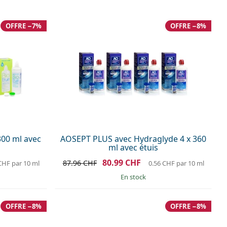
OFFRE −7%
OFFRE −8%
300 ml avec
AOSEPT PLUS avec Hydraglyde 4 x 360
ml avec étuis
80.99 CHF
87.96 CHF
 CHF
par 10 ml
0.56 CHF
par 10 ml
en stock
OFFRE −8%
OFFRE −8%