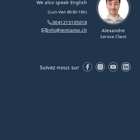
We also speak English
(Lun-Ven 8h30-16h)
0041215105018
info@lentiamo.ch
Alexandre
Service Client
Facebook
Instagram
YouTube
Lin
Suivez-nous sur