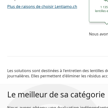
Plus de raisons de choisir Lentiamo.ch
1 135
lentilles
Nous avons
Les solutions sont destinées à l'entretien des lentilles 
maintiennent une couche hydratante entre la lentille et les yeu
journalières. Elles permettent d'éliminer les résidus ac
Le meilleur de sa catégorie
Nous avons obtenu une évaluation indépendante Le 