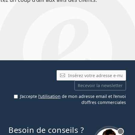
E-mail
Recevoir la newsletter
J’accepte
l’utilisation
de mon adresse email et l’envoi
d’offres commerciales
Besoin de conseils ?
hors ligne