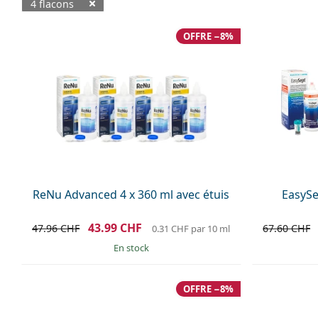
4 flacons
Produits disponibles
OFFRE −8%
ReNu Advanced 4 x 360 ml avec étuis
EasySe
43.99 CHF
47.96 CHF
67.60 CHF
0.31 CHF
par 10 ml
en stock
OFFRE −8%