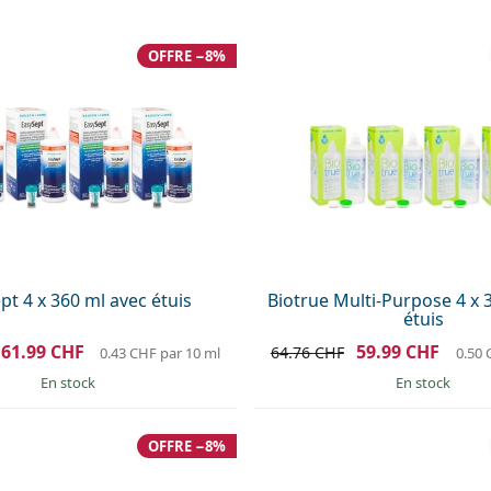
OFFRE −8%
pt 4 x 360 ml avec étuis
Biotrue Multi-Purpose 4 x 
étuis
61.99 CHF
59.99 CHF
64.76 CHF
0.43 CHF
par 10 ml
0.50
en stock
en stock
OFFRE −8%