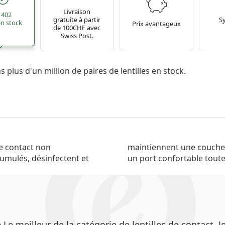
Livraison
 402
gratuite à partir
S
 en stock
Prix avantageux
de 100CHF avec
Swiss Post.
 plus d'un million de paires de lentilles en stock.
de contact non
x afin d'assurer
cumulés, désinfectent et
un port confortable toute
meilleur de la catégorie de lentilles de contact. Jet