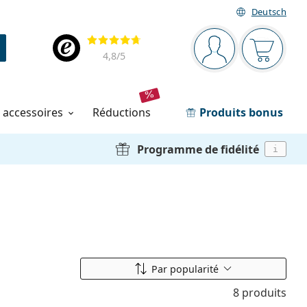
Deutsch
Barre de navigation
Évaluation
Vous êtes connec
Votre pa
4,8
/5
t accessoires
réductions
Produits bonus
Programme de fidélité
i
Classer par
Par popularité
8 produits