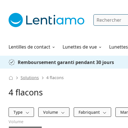
Rechercher
Je suis déjà client chez Lentiamo
Navigation sur le site
Produits d'entretien
Comment commander
Lentilles de contact
Lunettes de vue
Lunettes 
Remboursement garanti pendant 30 jours
Solutions
4 flacons
4 flacons
Filtres
Type
Volume
Fabriquant
Ma
Volume