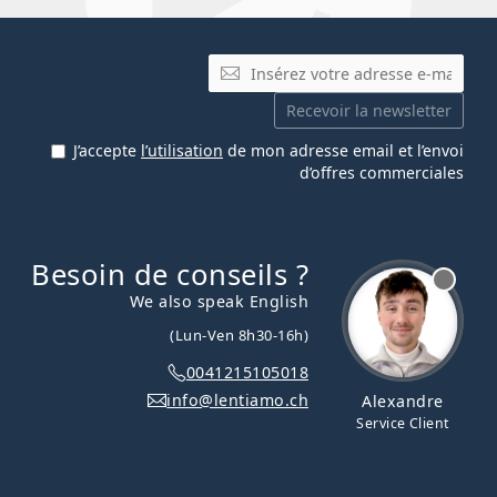
E-mail
Recevoir la newsletter
J’accepte
l’utilisation
de mon adresse email et l’envoi
d’offres commerciales
Besoin de conseils ?
hors ligne
We also speak English
(Lun-Ven 8h30-16h)
0041215105018
info@lentiamo.ch
Alexandre
Service Client