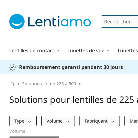
Rechercher
Je suis déjà client chez Lentiamo
Navigation sur le site
Produits d'entretien
Comment commander
Lentilles de contact
Lunettes de vue
Lunettes 
Remboursement garanti pendant 30 jours
Solutions
de 225 à 500 ml
Solutions pour lentilles de 225
Filtres
Type
Volume
Fabriquant
Ma
Volume