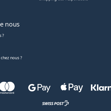
de nous
 ?
 chez nous ?