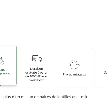
Livraison
 402
gratuite à partir
S
 en stock
Prix avantageux
de 100CHF avec
Swiss Post.
 plus d'un million de paires de lentilles en stock.