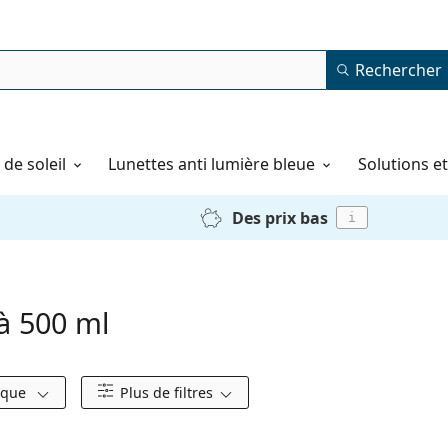
Rechercher
de soleil
Lunettes anti lumière bleue
Solutions e
Des prix bas
i
 à 500 ml
rque
Plus de filtres