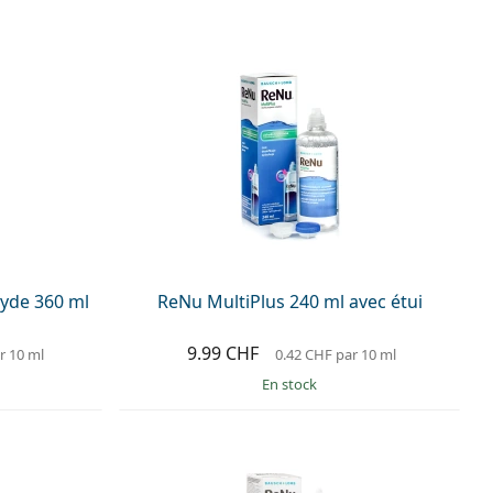
yde 360 ml
ReNu MultiPlus 240 ml avec étui
9.99 CHF
r 10 ml
0.42 CHF
par 10 ml
en stock