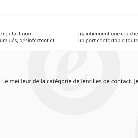
de contact non
x afin d'assurer
cumulés, désinfectent et
un port confortable toute
meilleur de la catégorie de lentilles de contact. Jet