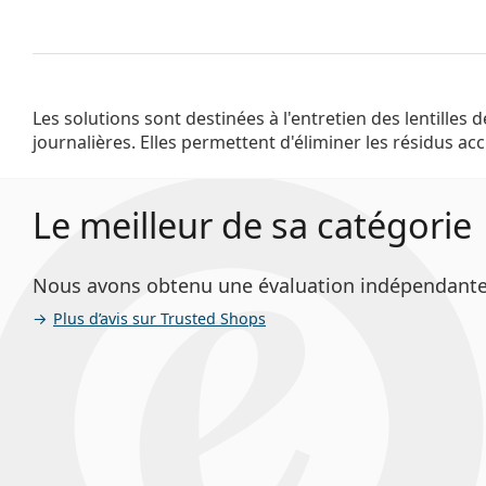
Les solutions sont destinées à l'entretien des lentilles 
maintiennent une couche hydratante entre la lentille et les yeu
journalières. Elles permettent d'éliminer les résidus ac
Le meilleur de sa catégorie
Nous avons obtenu une évaluation indépendante Le 
Plus d’avis sur Trusted Shops