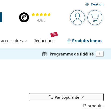
Deutsch
Barre de navigation
Évaluation
Vous êtes connec
Votre pa
4,8
/5
t accessoires
réductions
Produits bonus
Programme de fidélité
i
Classer par
Par popularité
13 produits