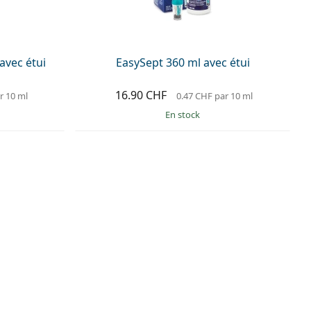
vec étui
EasySept 360 ml avec étui
16.90 CHF
r 10 ml
0.47 CHF
par 10 ml
en stock