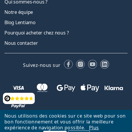
Qui sommes-nous ?
Notre équipe
Blog Lentiamo
Pourquoi acheter chez nous ?
Nous contacter
Facebook
Instagram
YouTube
LinkedIn
Suivez-nous sur
Évaluation
Nous utilisons des cookies sur ce site web pour son
bon fonctionnement et vous offrir la meilleure
Retour à la page d'accueil
Haut
Deutsch
expérience de navigation possible.
Plus