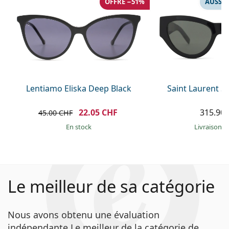
OFFRE −51%
AUSSI 
Lentiamo Eliska Deep Black
Saint Laurent S
22.05 CHF
315.90
45.00 CHF
en stock
Livraison g
Le meilleur de sa catégorie
Nous avons obtenu une évaluation
indépendante Le meilleur de la catégorie de