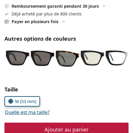
hors ligne
Toutes les marques
Remboursement garanti pendant 30 jours
Persol
Déjà acheté par plus de 800 clients
Payer en plusieurs fois
Prada
Toutes les marques
Autres options de couleurs
Choisissez les paramètres
Taille
M (53 mm)
Quelle est ma taille?
Ajouter au panier