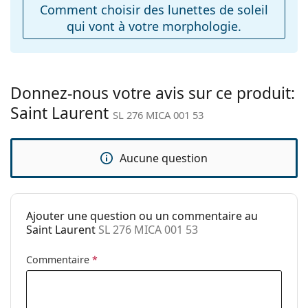
Comment choisir des lunettes de soleil
Charnière à
Non
qui vont à votre morphologie.
ressort:
Accessoires
Étui:
Oui
Donnez-nous votre avis sur ce produit:
Tissu de
Oui
Saint Laurent
nettoyage:
SL 276 MICA 001 53
Autres
Sexe:
Pour femmes
Aucune question
Catégorie:
Lunettes de soleil
Marque:
Saint Laurent
Ajouter une question ou un commentaire au
Utilisation:
Mode
Saint Laurent
SL 276 MICA 001 53
Code:
SL 276 MICA 001 53
Commentaire
*
Disponible avec
Oui
correction: