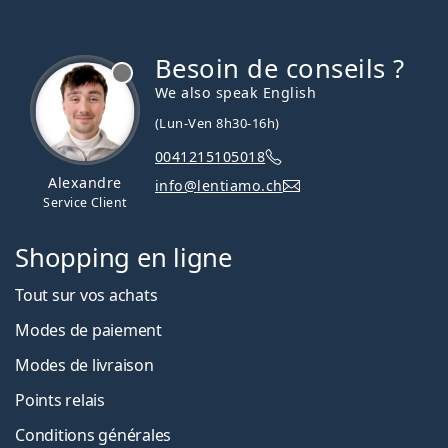
Besoin de conseils ?
hors ligne
We also speak English
(Lun-Ven 8h30-16h)
0041215105018
Alexandre
info@lentiamo.ch
Service Client
Shopping en ligne
Tout sur vos achats
Modes de paiement
Modes de livraison
Points relais
Conditions générales