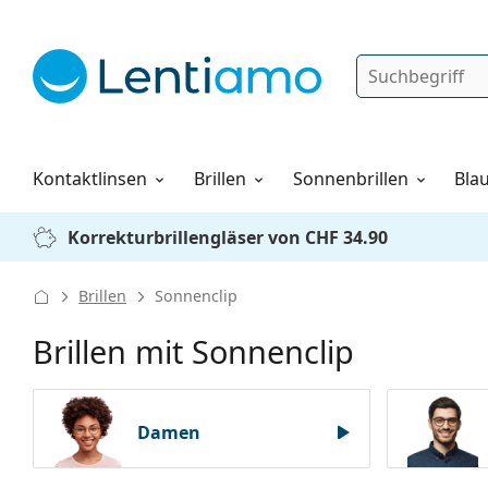
Suche
Anmelden
Web-Navigation
Pflegemittel
Alles über den Einkauf
Kontaktlinsen
Brillen
Sonnenbrillen
Blau
Korrekturbrillengläser von CHF 34.90
Brillen
Sonnenclip
Brillen mit Sonnenclip
Damen