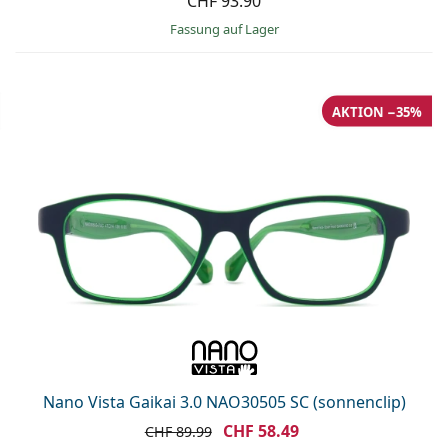
CHF 93.90
Fassung auf Lager
AKTION −35%
Nano Vista Gaikai 3.0 NAO30505 SC (sonnenclip)
CHF 58.49
CHF 89.99