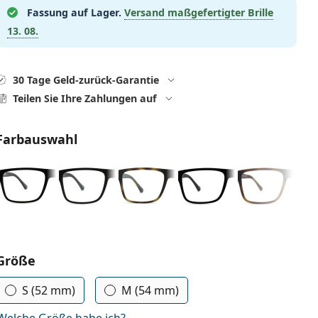
Fassung auf Lager.
Versand maßgefertigter Brille
13. 08.
30 Tage Geld-zurück-Garantie
Teilen Sie Ihre Zahlungen auf
Farbauswahl
Parameter wählen
Größe
S (52 mm)
M (54 mm)
Welche Größe habe ich?