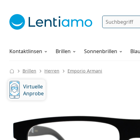
Suche
Anmelden
Web-Navigation
Pflegemittel
Alles über den Einkauf
Kontaktlinsen
Brillen
Sonnenbrillen
Blau
Brillen
Herren
Emporio Armani
Virtuelle
Anprobe