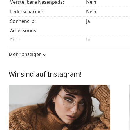
Verstellbare Nasenpads:
Nein
Es ist ein Medizinprodukt. Lesen Sie vor dem Gebrauch 
Federscharnier:
Nein
Sonnenclip:
Ja
Accessories
Etui:
Ja
Reinigungstuch:
Ja
Mehr anzeigen
Weiteres
Sex:
Herren
Wir sind auf Instagram!
Kategorie:
Brillen
Marke:
Emporio Armani