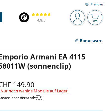
Français
Navigationsleiste
Bewertung
Sie sind angemel
Der Ware
4,8
/5
Bonusware
Emporio Armani EA 4115
58011W (sonnenclip)
CHF 149.90
Nur noch wenige Modelle auf Lager
Kostenloser Versand!