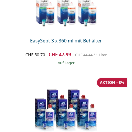
Alle Marken
ist offline
Persol
Prada
Alle Marken
EasySept 3 x 360 ml mit Behälter
CHF 47.99
CHF 50.70
CHF 44.44
/ 1 Liter
auf Lager
AKTION −8%