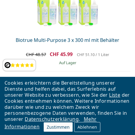
Biotrue Multi-Purpose 3 x 300 ml mit Behälter
CHF 45.99
CHF 48.57
CHF 51.10
/ 1 Liter
auf Lager
Bewertung
Cookies erleichtern die Bereitstellung unserer
AKTION −6%
Dienste und helfen dabei, das Surferlebnis auf
unserer Website zu verbessern, wie Sie der
Liste
der
Cookies entnehmen können. Weitere Informationen
darüber wie und zu welchem Zweck wir
personenbezogene Daten verwenden, finden Sie in
unserer
Datenschutzerklärung
.
Mehr
Informationen
Zustimmen
Ablehnen