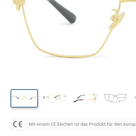
135 mm
Brillenbreite
Glasbrei
50 mm
57 mm
Glashöhe
Glasbreite
Mit einem CE Zeichen ist das Produkt für den euro