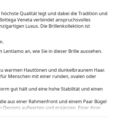
f höchste Qualität legt und dabei die Tradition und
. Bottega Veneta verbindet anspruchsvolles
gartigen Luxus. Die Brillenkollektion ist
n.
 Lentiamo an, wie Sie in dieser Brille aussehen.
kt zu warmen Hauttönen und dunkelbraunem Haar.
 für Menschen mit einer runden, ovalen oder
e Form gut hält und eine hohe Stabilität und einen
 die aus einer Rahmenfront und einem Paar Bügel
gen Designs aufwerten und ergänzen. Einer ihrer
che, dass sie das Glas vollständig umschließen, und
mentyp ist für alle Gläser geeignet, auch für