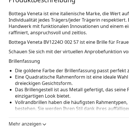
Bottega Veneta ist eine italienische Marke, die Wert au
Individualität jedes Trägers/jeder Trägerin respektiert
Handwerk mit funktionalen Innovationen und einem einzi
raffiniert, anspruchsvoll und zeitlos.
Bottega Veneta BV1224O 002 57
ist eine Brille für Fraue
Schauen Sie sich mit der virtuellen Anprobefunktion von
Brillenfassung
Die goldene Farbe der Brillenfassung passt perfe
Eine Quadratische Rahmenform ist eine ideale Wahl
dreieckigen Gesichtsform.
Das Brillengestell ist aus Metall gefertigt, das sein
einzigartigen Look bietet.
Vollrandbrillen haben die häufigsten Rahmentypen,
bestehen. Sie werden Ihren Stil dank ihres auffälli
Vorteile ist die Robustheit, Langlebigkeit, die Tatsa
vor allem ihr Schutz vor Beschädigungen. Dieser Rah
Mehr anzeigen
Gläser mit höherer optischer Leistung.