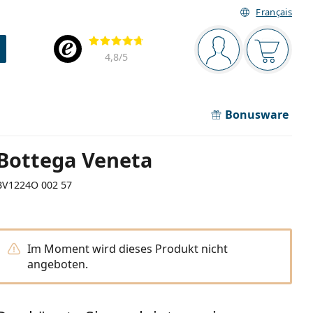
Français
Navigationsleiste
Bewertung
Sie sind angemel
Der Ware
4,8
/5
Bonusware
Bottega Veneta
BV1224O 002 57
Im Moment wird dieses Produkt nicht
angeboten.