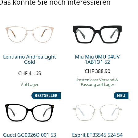
Das könnte Sie noch interessieren
Lentiamo Andrea Light
Miu Miu 0MU 04UV
Gold
1AB1O1 52
CHF 388.90
CHF 41.65
kostenloser Versand
&
auf Lager
Fassung auf Lager
BESTSELLER
NEU
Gucci GG0026O 001 53
Esprit ET33545 524 54