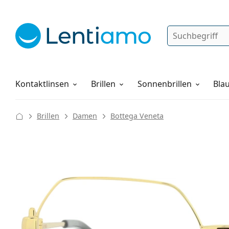
Suche
Anmelden
Web-Navigation
Pflegemittel
Alles über den Einkauf
Kontaktlinsen
Brillen
Sonnenbrillen
Blau
Brillen
Damen
Bottega Veneta