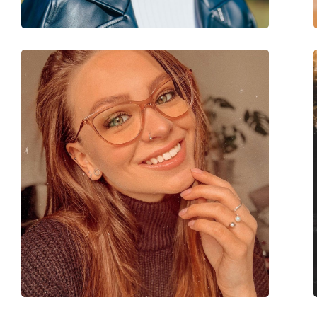
Marke:
Bottega Veneta
Code:
BV1224O 002 57