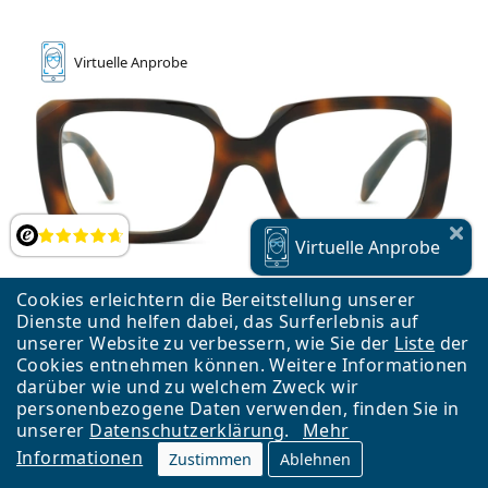
Virtuelle
Anprobe
Bewertung
Virtuelle
Anprobe
Cookies erleichtern die Bereitstellung unserer
Dienste und helfen dabei, das Surferlebnis auf
unserer Website zu verbessern, wie Sie der
Liste
der
Cookies entnehmen können. Weitere Informationen
darüber wie und zu welchem Zweck wir
personenbezogene Daten verwenden, finden Sie in
Prada 0PR C09V 20D1O1 53
unserer
Datenschutzerklärung
.
Mehr
CHF 259.90
Informationen
Zustimmen
Ablehnen
kostenloser Versand
&
Fassung auf Lager