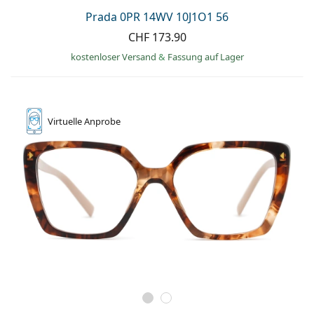
Kochsalzlösung
Marc Jacobs
Prada 0PR 14WV 10J1O1 56
0215105018
Gucci
Alle Pflegemittel
CHF 173.90
Alle Marken
ist online
Persol
kostenloser Versand
&
Fassung auf Lager
Prada
Alle Marken
Virtuelle
Anprobe