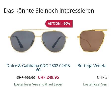
Alle Marken
ist offline
Persol
Das könnte Sie noch interessieren
Prada
AKTION −50%
Alle Marken
Dolce & Gabbana 0DG 2302 02/R5
Bottega Veneta B
60
CHF 249.95
CHF 35
CHF 499.90
kostenloser Versand
&
auf Lager
kostenloser Versa