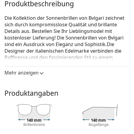
Produktbeschreibung
Die Kollektion der Sonnenbrillen von Bvlgari zeichnet
sich durch kompromisslose Qualität und brillante
Details aus. Bestellen Sie Ihr Lieblingsmodel mit
kostenloser Lieferung! Die Sonnenbrillen von Bvlgari
sind ein Ausdruck von Eleganz und Sophistik.Die
Designer der italienischen Edelmarke verbinden die
Raffinesse und den faszinierenden Stil zu einem
außergewöhnlichen Luxus.
Mehr anzeigen
Bvlgari BV7034 501/81 57
ist eine Sonnenbrille für
Männer.
Brillenfassung
Produktangaben
Die schwarze Farbe des Rahmens passt perfekt zu
einem kühlen Hautton und hellblondem,
hellbraunem oder schwarzem Haar.
Pilot Sonnenbrillen
sind eine ideale Wahl für
140 mm
140 mm
Brillenbreite
Bügellänge
Menschen mit einer quadratischen, ovalen oder
dreieckigen Gesichtsform.