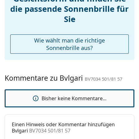
Accessories
die passende Sonnenbrille für
Etui:
Ja
Sie
Reinigungstuch:
Ja
Weiteres
Wie wählt man die richtige
Sex:
Herren
Sonnenbrille aus?
Kategorie:
Sonnenbrillen
Marke:
Bvlgari
Kommentare zu Bvlgari
Verwendung:
Mode
BV7034 501/81 57
Code:
BV7034 501/81 57
Bisher keine Kommentare...
Einen Hinweis oder Kommentar hinzufügen
Bvlgari
BV7034 501/81 57