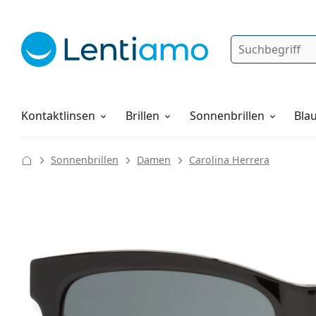
Suche
Anmelden
Web-Navigation
Pflegemittel
Alles über den Einkauf
Kontaktlinsen
Brillen
Sonnenbrillen
Blau
Sonnenbrillen
Damen
Carolina Herrera