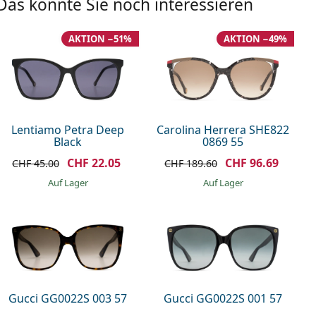
Das könnte Sie noch interessieren
AKTION −51%
AKTION −49%
Lentiamo Petra Deep
Carolina Herrera SHE822
Black
0869 55
CHF 22.05
CHF 96.69
CHF 45.00
CHF 189.60
auf Lager
auf Lager
Gucci GG0022S 003 57
Gucci GG0022S 001 57