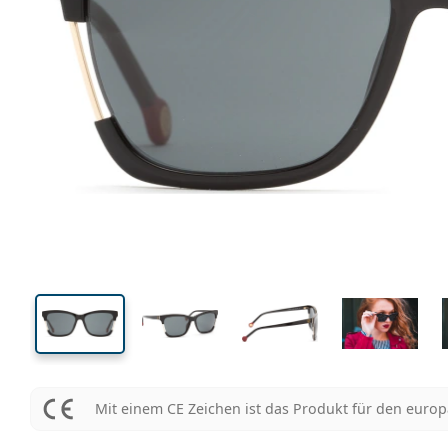
143 mm
Brillenbreite
Glasbrei
43 mm
56 mm
Glashöhe
Glasbreite
Mit einem CE Zeichen ist das Produkt für den euro