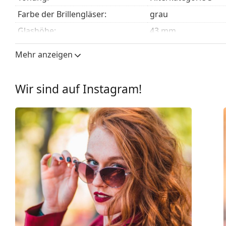
Farbe der Brillengläser:
grau
Glashöhe:
43 mm
Glasbreite:
56 mm
Mehr anzeigen
Glasmaterial:
Kunststoff
UV-Filter 400:
Ja
Wir sind auf Instagram!
Brillenfassungen
Rahmenform:
Quadratisch
Farbe der Fassung:
schwarz
Material der Fassung:
Kunststoff
Größe:
L
Brillenbreite:
143 mm
Bügellänge:
145 mm
Stegbreite:
16 mm