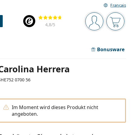
Français
Navigationsleiste
Bewertung
Sie sind angemel
Der Ware
4,8
/5
Bonusware
Carolina Herrera
SHE752 0700 56
Im Moment wird dieses Produkt nicht
angeboten.