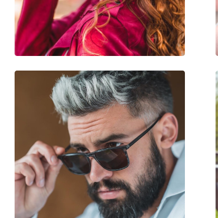
Gewicht:
45 g
Verstellbare Nasenpads:
Nein
Accessories
Etui:
Ja
Reinigungstuch:
Ja
Weiteres
Sex:
Damen
Kategorie:
Sonnenbrillen
Marke:
Carolina Herrera
Verwendung:
Mode
Code:
SHE752 0700 56