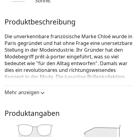
Sonne.
Produktbeschreibung
Die unverkennbare französische Marke Chloé wurde in
Paris gegründet und hat ohne Frage eine unersetzbare
Stellung in der Modeindustrie. Ihr Gründer hat den
Modebegriff prêt-à-porter eingeführt, was so viel
bedeutet wie "für den Alltag entworfen". Damals war
dies ein revolutionäres und richtungsweisendes
Konzept in der Mode. Die luxuriöse Brillenkollektion
strahlt Jugend, Weiblichkeit und Freiheit aus - Attribute,
die die Marke Chloé seit ihrer Gründung ehrt.
Mehr anzeigen
Chloé CH0069O 002 18 56
ist eine Brille für Frauen.
Brillenfassung
Produktangaben
Die rosa Farbe der Brillenfassung passt perfekt zu
kühlen Hauttönen und hellbraunem oder
hellblondem Haar.