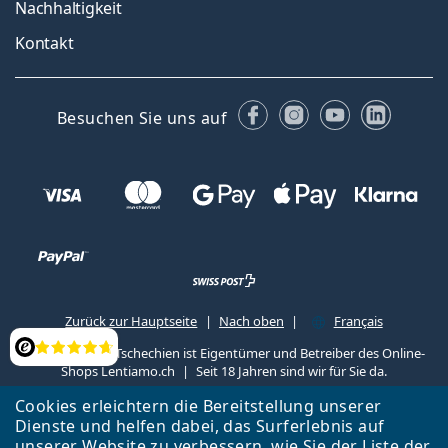
Nachhaltigkeit
Kontakt
Facebook
Instagram
YouTube
Linked
Besuchen Sie uns auf
Zurück zur Hauptseite
Nach oben
Français
Lentiamo s.r.o., Tschechien ist Eigentümer und Betreiber des Online-
Bewertung
Shops Lentiamo.ch
Seit 18 Jahren sind wir für Sie da.
Cookies erleichtern die Bereitstellung unserer
Dienste und helfen dabei, das Surferlebnis auf
unserer Website zu verbessern, wie Sie der
Liste
der