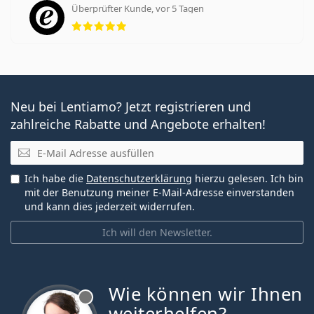
Überprüfter Kunde, vor 5 Tagen
Bewertung 5 aus 5
Neu bei Lentiamo? Jetzt registrieren und
zahlreiche Rabatte und Angebote erhalten!
E-Mail
Ich habe die
Datenschutzerklärung
hierzu gelesen. Ich bin
mit der Benutzung meiner E-Mail-Adresse einverstanden
und kann dies jederzeit widerrufen.
Ich will den Newsletter.
Wie können wir Ihnen
ist offline
weiterhelfen?