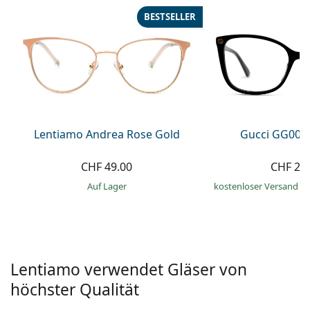
Alle Marken
BESTSELLER
ist offline
Persol
Prada
Alle Marken
Lentiamo Andrea Rose Gold
Gucci GG002
CHF 49.00
CHF 21
auf Lager
kostenloser Versand
&
Lentiamo verwendet Gläser von
höchster Qualität