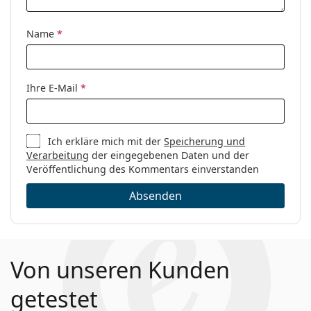
Marke:
Chloé
Code:
CH0069O 002 18 56
Name
*
Ihre E-Mail
*
Ich erkläre mich mit der
Speicherung und
Verarbeitung
der eingegebenen Daten und der
Veröffentlichung des Kommentars einverstanden
Absenden
Von unseren Kunden
getestet