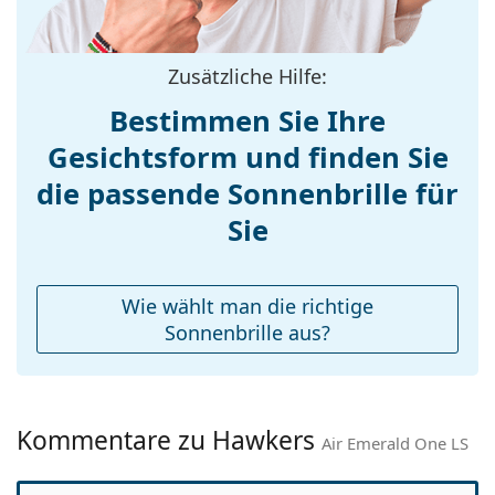
Bügellänge:
145 mm
Stegbreite:
16 mm
Zusätzliche Hilfe:
Gewicht:
115 g
Bestimmen Sie Ihre
Verstellbare
Nein
Gesichtsform und finden Sie
Nasenpads:
die passende Sonnenbrille für
Federscharnier:
Nein
Accessories
Sie
Etui:
Nein
Reinigungstuch:
Nein
Wie wählt man die richtige
Weiteres
Sonnenbrille aus?
Sex:
Unisex
Kategorie:
Sonnenbrillen
Kommentare zu Hawkers
Marke:
Hawkers
Air Emerald One LS
Verwendung:
Mode