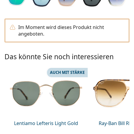
Kochsalzlösung
Marc Jacobs
0215105018
Gucci
Alle Pflegemittel
Alle Marken
ist online
Persol
Im Moment wird dieses Produkt nicht
angeboten.
Prada
Alle Marken
Das könnte Sie noch interessieren
AUCH MIT STÄRKE
Lentiamo Lefteris Light Gold
Ray-Ban Bill R