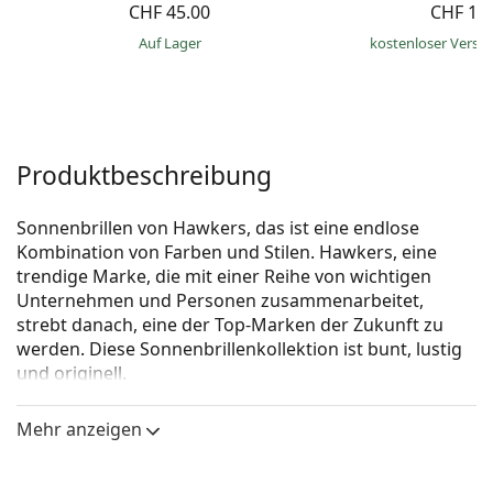
CHF 45.00
CHF 15
auf Lager
kostenloser Versa
Produktbeschreibung
Sonnenbrillen von Hawkers, das ist eine endlose
Kombination von Farben und Stilen. Hawkers, eine
trendige Marke, die mit einer Reihe von wichtigen
Unternehmen und Personen zusammenarbeitet,
strebt danach, eine der Top-Marken der Zukunft zu
werden. Diese Sonnenbrillenkollektion ist bunt, lustig
und originell.
Hawkers Air Emerald One LS
ist eine Unisex
Mehr anzeigen
Sonnebrille.
Brillenfassung