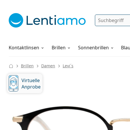
Suche
Anmelden
Web-Navigation
Pflegemittel
Alles über den Einkauf
Kontaktlinsen
Brillen
Sonnenbrillen
Blau
Brillen
Damen
Levi´s
Virtuelle
Anprobe