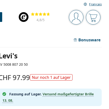
Français
Navigationsleiste
Bewertung
Sie sind angemel
Der Ware
4,8
/5
Bonusware
Levi's
LV 5008 807 20 50
CHF 97.99
Nur noch 1 auf Lager
Fassung auf Lager.
Versand maßgefertigter Brille
13. 08.