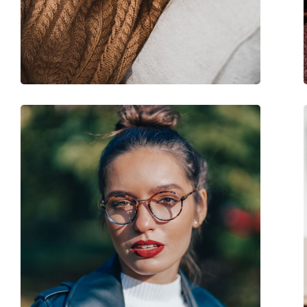
Marke:
Levi´s
Code:
LV 5008 807 20 50