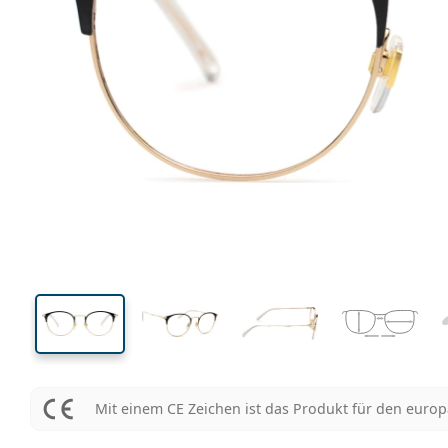
132 mm
Brillenbreite
Glasbrei
43 mm
50 mm
Glashöhe
Glasbreite
Mit einem CE Zeichen ist das Produkt für den euro