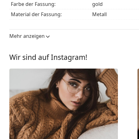
Farbe der Fassung:
gold
Material der Fassung:
Metall
Größe:
M
Brillenbreite:
132 mm
Mehr anzeigen
Bügellänge:
145 mm
Stegbreite:
20 mm
Wir sind auf Instagram!
Gewicht:
85 g
Verstellbare Nasenpads:
Ja
Accessories
Etui:
Ja
Reinigungstuch:
Ja
Weiteres
Sex:
Damen
Kategorie:
Brillen