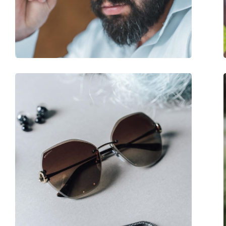
Gewicht:
100 g
Verstellbare Nasenpads:
Nein
Accessories
Etui:
Ja
Reinigungstuch:
Ja
Weiteres
Sex:
Damen
Kategorie:
Sonnenbrillen
Marke:
M Missoni
Verwendung:
Mode
Code:
MMI 0003/S 086 HA