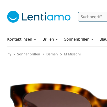
Suche
Anmelden
Web-Navigation
Pflegemittel
Alles über den Einkauf
Kontaktlinsen
Brillen
Sonnenbrillen
Blau
Sonnenbrillen
Damen
M Missoni