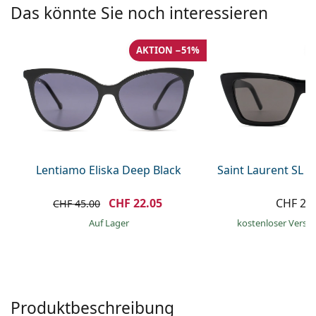
Kochsalzlösung
Das könnte Sie noch interessieren
Marc Jacobs
0215105018
Gucci
Alle Pflegemittel
Alle Marken
AKTION −51%
ist online
Persol
Prada
Alle Marken
Lentiamo Eliska Deep Black
Saint Laurent SL 
CHF 22.05
CHF 26
CHF 45.00
auf Lager
kostenloser Versa
Produktbeschreibung