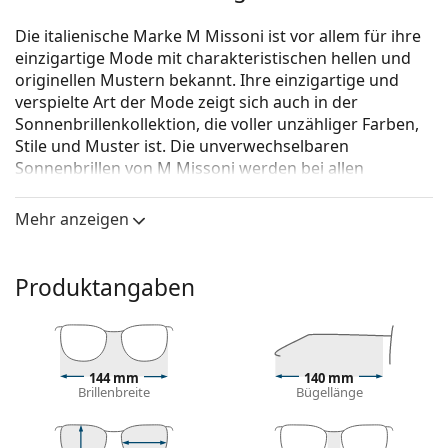
Die italienische Marke M Missoni ist vor allem für ihre
einzigartige Mode mit charakteristischen hellen und
originellen Mustern bekannt. Ihre einzigartige und
verspielte Art der Mode zeigt sich auch in der
Sonnenbrillenkollektion, die voller unzähliger Farben,
Stile und Muster ist. Die unverwechselbaren
Sonnenbrillen von M Missoni werden bei allen
Modefans beliebt sein.
Mehr anzeigen
M Missoni MMI 0019/S 06J FF 53
ist eine Sonnenbrille
für Frauen.
Mit der virtuellen Anprobefunktion von Lentiamo
Produktangaben
können Sie herausfinden, wie Sie mit dieser
Sonnenbrille aussehen.
Brillenfassung
144 mm
140 mm
Die graue Farbe des Rahmens passt perfekt zu
Brillenbreite
Bügellänge
kühlen Hauttönen und roten, grauen, weißen oder
dunkelblonden Haaren.