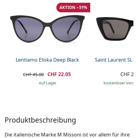
Alle Marken
AKTION −51%
ist offline
Persol
Prada
Alle Marken
Lentiamo Eliska Deep Black
Saint Laurent SL 
CHF 22.05
CHF 26
CHF 45.00
auf Lager
kostenloser Versa
Produktbeschreibung
Die italienische Marke M Missoni ist vor allem für ihre