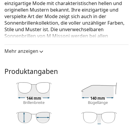
einzigartige Mode mit charakteristischen hellen und
originellen Mustern bekannt. Ihre einzigartige und
verspielte Art der Mode zeigt sich auch in der
Sonnenbrillenkollektion, die voller unzähliger Farben,
Stile und Muster ist. Die unverwechselbaren
Sonnenbrillen von M Missoni werden bei allen
Modefans beliebt sein.
Mehr anzeigen
M Missoni MMI 0019/S 807 9O 53
ist eine Sonnenbrille
für Frauen.
Mit der virtuellen Anprobefunktion von Lentiamo
Produktangaben
können Sie herausfinden, wie Sie mit dieser
Sonnenbrille aussehen.
Brillenfassung
144 mm
140 mm
Die braune Farbe des Rahmens passt perfekt zu
Brillenbreite
Bügellänge
einem warmen Hautton und hellbraunem,
schwarzem oder dunkelblondem Haar.
Cat-Eye-Sonnenbrillenfassungen
sind eine ideale
Wahl für Menschen mit einem ovalen, herzförmigen
42 mm
53 mm
21 mm