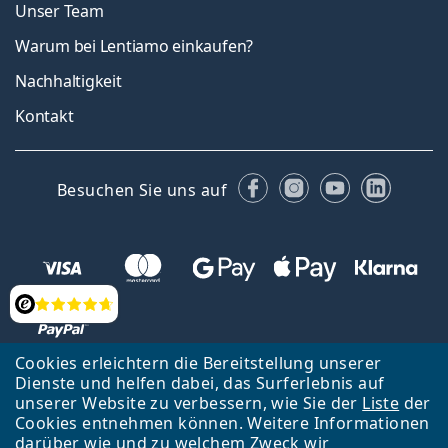
Unser Team
Warum bei Lentiamo einkaufen?
Nachhaltigkeit
Kontakt
Facebook
Instagram
YouTube
Linked
Besuchen Sie uns auf
Bewertung
Cookies erleichtern die Bereitstellung unserer
Dienste und helfen dabei, das Surferlebnis auf
Zurück zur Hauptseite
Nach oben
Français
unserer Website zu verbessern, wie Sie der
Liste
der
Cookies entnehmen können. Weitere Informationen
Lentiamo s.r.o., Tschechien ist Eigentümer und Betreiber des Online-
darüber wie und zu welchem Zweck wir
Shops Lentiamo.ch
Seit 18 Jahren sind wir für Sie da.