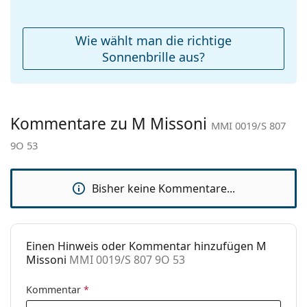
Pflegen der Sonnenbrille. Einige Modelle können
Reinigungstuch:
Ja
mit einem Stoffbeutel anstelle eines Tuchs geliefert
Weiteres
werden.
Wie wählt man die richtige
Sex:
Damen
Sonnenbrille aus?
Entdecken Sie das gesamte Sortiment der
Sonnenbrillen
, um weitere Modelle beliebter Marken
Kategorie:
Sonnenbrillen
zu finden.
Marke:
M Missoni
Kommentare zu M Missoni
Verwendung:
Mode
MMI 0019/S 807
9O 53
Code:
MMI 0019/S 807 9O 53
Bisher keine Kommentare...
Einen Hinweis oder Kommentar hinzufügen M
Missoni
MMI 0019/S 807 9O 53
Kommentar
*