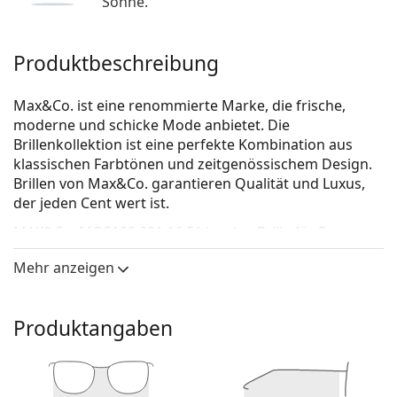
Sonne.
Produktbeschreibung
Max&Co. ist eine renommierte Marke, die frische,
moderne und schicke Mode anbietet. Die
Brillenkollektion ist eine perfekte Kombination aus
klassischen Farbtönen und zeitgenössischem Design.
Brillen von Max&Co. garantieren Qualität und Luxus,
der jeden Cent wert ist.
MAX&Co. MO5109 001 16 51
ist eine Brille für Frauen.
Brillenfassung
Mehr anzeigen
Die schwarze Farbe der Brillenfassung passt perfekt
zu kühlen Hauttönen und hellblondem,
Produktangaben
hellbraunem oder schwarzem Haar.
Eine Quadratische Rahmenform ist eine ideale Wahl
für Menschen mit einer runden, ovalen oder
dreieckigen Gesichtsform.