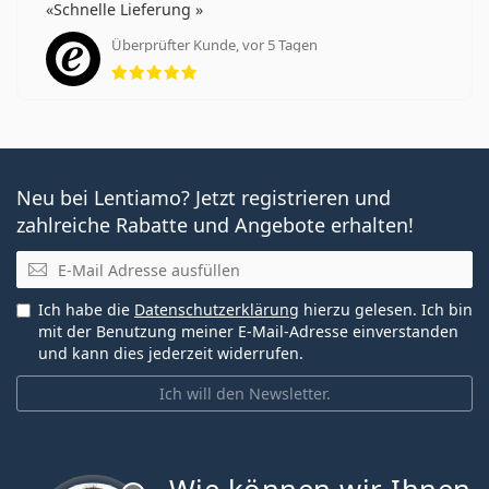
Schnelle Lieferung
Überprüfter Kunde, vor 5 Tagen
Bewertung 5 aus 5
Neu bei Lentiamo? Jetzt registrieren und
zahlreiche Rabatte und Angebote erhalten!
E-Mail
Ich habe die
Datenschutzerklärung
hierzu gelesen. Ich bin
mit der Benutzung meiner E-Mail-Adresse einverstanden
und kann dies jederzeit widerrufen.
Ich will den Newsletter.
ist offline