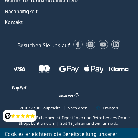
Warum bei Lentiamo einkaufen?
Nachhaltigkeit
Kontakt
Facebook
Instagram
YouTube
Linked
Besuchen Sie uns auf
Zurück zur Hauptseite
Nach oben
Français
Lentiamo s.r.o., Tschechien ist Eigentümer und Betreiber des Online-
Bewertung
Shops Lentiamo.ch
Seit 18 Jahren sind wir für Sie da.
Cookies erleichtern die Bereitstellung unserer