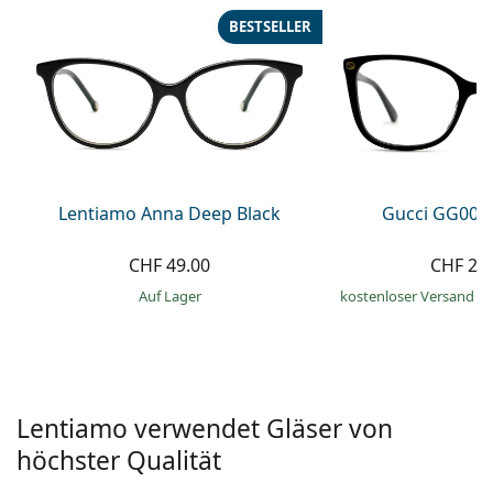
Alle Marken
BESTSELLER
ist offline
Persol
Prada
Alle Marken
Lentiamo Anna Deep Black
Gucci GG002
CHF 49.00
CHF 21
auf Lager
kostenloser Versand
&
Lentiamo verwendet Gläser von
höchster Qualität