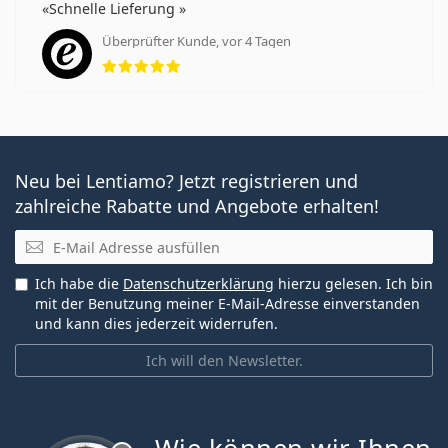
Schnelle Lieferung
Überprüfter Kunde, vor 4 Tagen
Bewertung 5 aus 5
Neu bei Lentiamo? Jetzt registrieren und
zahlreiche Rabatte und Angebote erhalten!
E-Mail
Ich habe die
Datenschutzerklärung
hierzu gelesen. Ich bin
mit der Benutzung meiner E-Mail-Adresse einverstanden
und kann dies jederzeit widerrufen.
Ich will den Newsletter.
ist offline