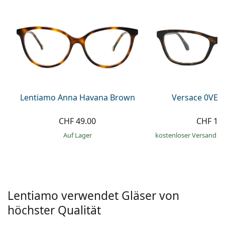
Alle Marken
ist offline
Persol
Prada
Alle Marken
Lentiamo Anna Havana Brown
Versace 0VE3
CHF 49.00
CHF 19
auf Lager
kostenloser Versand
&
Lentiamo verwendet Gläser von
höchster Qualität