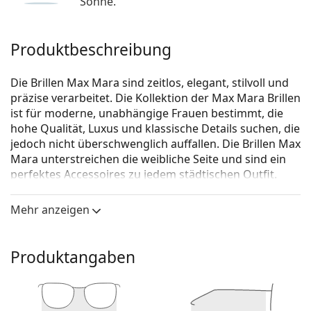
Sonne.
Produktbeschreibung
Die Brillen Max Mara sind zeitlos, elegant, stilvoll und
präzise verarbeitet. Die Kollektion der Max Mara Brillen
ist für moderne, unabhängige Frauen bestimmt, die
hohe Qualität, Luxus und klassische Details suchen, die
jedoch nicht überschwenglich auffallen. Die Brillen Max
Mara unterstreichen die weibliche Seite und sind ein
perfektes Accessoires zu jedem städtischen Outfit.
Max Mara MM 5055 054 15 54
ist eine Brille für Frauen.
Mehr anzeigen
Schauen Sie sich mit der virtuellen Anprobefunktion
von Lentiamo an, wie Sie in dieser Brille aussehen.
Produktangaben
Brillenfassung
Die braune Farbe der Brillenfassung passt perfekt
zu warmen Hauttönen und hellbraunem,