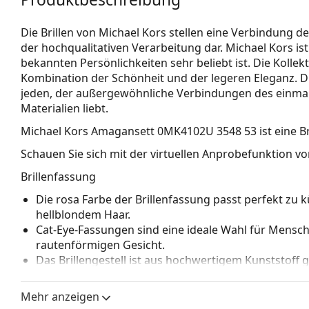
Die Brillen von Michael Kors stellen eine Verbindung 
der hochqualitativen Verarbeitung dar. Michael Kors is
bekannten Persönlichkeiten sehr beliebt ist. Die Kollekt
Kombination der Schönheit und der legeren Eleganz. Di
jeden, der außergewöhnliche Verbindungen des einmali
Materialien liebt.
Michael Kors Amagansett 0MK4102U 3548 53
ist eine B
Schauen Sie sich mit der virtuellen Anprobefunktion von
Brillenfassung
Die rosa Farbe der Brillenfassung passt perfekt z
hellblondem Haar.
Cat-Eye-Fassungen sind eine ideale Wahl für Mensc
rautenförmigen Gesicht.
Das Brillengestell ist aus hochwertigem Kunststoff 
Tragekomfort und eine außergewöhnliche Optik biet
Vollrandbrillen haben die häufigsten Rahmentypen,
Mehr anzeigen
bestehen. Sie werden Ihren Stil dank ihres auffälli