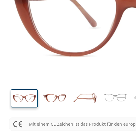
133 mm
Brillenbreite
Glasbrei
43 mm
53 mm
Glashöhe
Glasbreite
Mit einem CE Zeichen ist das Produkt für den euro