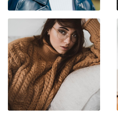
Marke:
Michael Kors
Code:
0MK4102U 3548 53