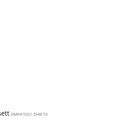
sett
0MK4102U 3548 53