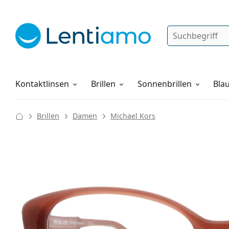
Suche
Anmelden
Web-Navigation
Pflegemittel
Alles über den Einkauf
Kontaktlinsen
Brillen
Sonnenbrillen
Blau
Brillen
Damen
Michael Kors