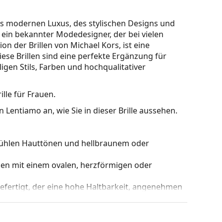
des modernen Luxus, des stylischen Designs und
t ein bekannter Modedesigner, der bei vielen
ion der Brillen von Michael Kors, ist eine
ese Brillen sind eine perfekte Ergänzung für
gen Stils, Farben und hochqualitativer
rille für Frauen.
 Lentiamo an, wie Sie in dieser Brille aussehen.
u kühlen Hauttönen und hellbraunem oder
hen mit einem ovalen, herzförmigen oder
gefertigt, der eine hohe Haltbarkeit, angenehmen
et.
 die aus einer Rahmenfront und einem Paar Bügel
gen Designs aufwerten und ergänzen. Einer ihrer