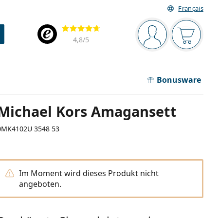
Français
Navigationsleiste
Bewertung
Sie sind angemel
Der Ware
4,8
/5
Bonusware
Michael Kors Amagansett
0MK4102U 3548 53
Im Moment wird dieses Produkt nicht
angeboten.