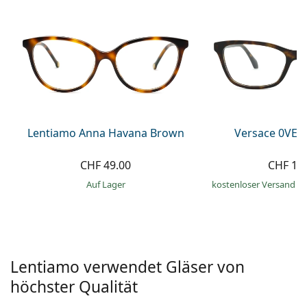
Alle Marken
ist offline
Persol
Prada
Alle Marken
Lentiamo Anna Havana Brown
Versace 0VE3
CHF 49.00
CHF 19
auf Lager
kostenloser Versand
&
Lentiamo verwendet Gläser von
höchster Qualität