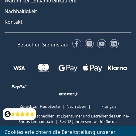
Warum bei Lentiamo einkaufen?
Nachhaltigkeit
Kontakt
Facebook
Instagram
YouTube
Linked
Besuchen Sie uns auf
Zurück zur Hauptseite
Nach oben
Français
Lentiamo s.r.o., Tschechien ist Eigentümer und Betreiber des Online-
Bewertung
Shops Lentiamo.ch
Seit 18 Jahren sind wir für Sie da.
Cookies erleichtern die Bereitstellung unserer