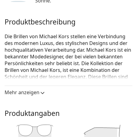
Sonne.
Produktbeschreibung
Die Brillen von Michael Kors stellen eine Verbindung
des modernen Luxus, des stylischen Designs und der
hochqualitativen Verarbeitung dar. Michael Kors ist ein
bekannter Modedesigner, der bei vielen bekannten
Persönlichkeiten sehr beliebt ist. Die Kollektion der
Brillen von Michael Kors, ist eine Kombination der
Schönheit und der legeren Eleganz. Diese Brillen sind
eine perfekte Ergänzung für jeden, der
außergewöhnliche Verbindungen des einmaligen Stils,
Mehr anzeigen
Farben und hochqualitativer Materialien liebt.
Michael Kors Luxemburg 0MK4070 3006 52
ist eine
Produktangaben
Brille für Frauen.
Brillenfassung
Die braune Farbe der Brillenfassung passt perfekt