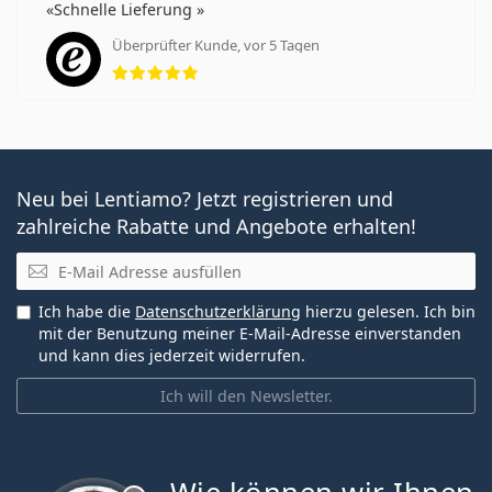
Schnelle Lieferung
Überprüfter Kunde, vor 5 Tagen
Bewertung 5 aus 5
Neu bei Lentiamo? Jetzt registrieren und
zahlreiche Rabatte und Angebote erhalten!
E-Mail
Ich habe die
Datenschutzerklärung
hierzu gelesen. Ich bin
mit der Benutzung meiner E-Mail-Adresse einverstanden
und kann dies jederzeit widerrufen.
Ich will den Newsletter.
ist offline