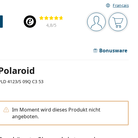
Français
Navigationsleiste
Bewertung
Sie sind angemel
Der Ware
4,8
/5
Bonusware
Polaroid
PLD 4123/S 09Q C3 53
Im Moment wird dieses Produkt nicht
angeboten.