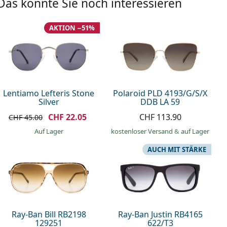
Das könnte Sie noch interessieren
AKTION −51%
Lentiamo Lefteris Stone
Polaroid PLD 4193/G/S/X
Silver
DDB LA 59
CHF 22.05
CHF 113.90
CHF 45.00
auf Lager
kostenloser Versand
&
auf Lager
AUCH MIT STÄRKE
Ray-Ban Bill RB2198
Ray-Ban Justin RB4165
129251
622/T3