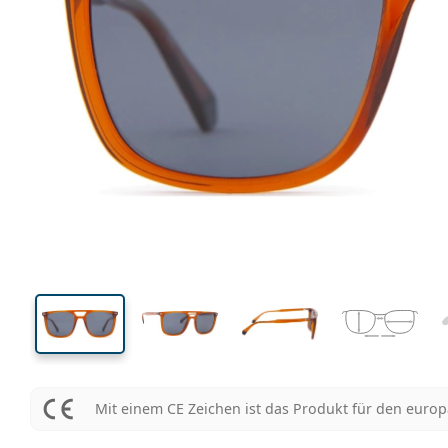
135 mm
Brillenbreite
Glasbrei
43 mm
53 mm
Glashöhe
Glasbreite
Mit einem CE Zeichen ist das Produkt für den euro