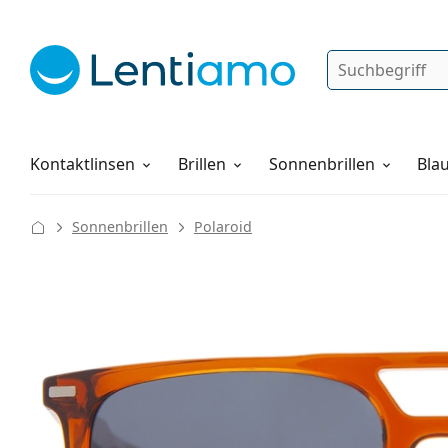
Suche
Anmelden
Web-Navigation
Pflegemittel
Alles über den Einkauf
Kontaktlinsen
Brillen
Sonnenbrillen
Blau
Sonnenbrillen
Polaroid