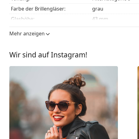
finden.
Farbe der Brillengläser:
grau
Glashöhe:
43 mm
Glasbreite:
53 mm
Mehr anzeigen
Glasmaterial:
Kunststoff
UV-Filter 400:
Ja
Wir sind auf Instagram!
Brillenfassungen
Rahmenform:
Quadratisch
Farbe der Fassung:
braun
Material der Fassung:
Kunststoff
Größe:
M
Brillenbreite:
135 mm
Bügellänge:
145 mm
Stegbreite:
19 mm