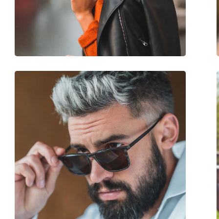
Gewicht:
105 g
Verstellbare Nasenpads:
Nein
Federscharnier:
Nein
Accessories
Etui:
Nein
Reinigungstuch:
Ja
Weiteres
Sex:
Unisex
Kategorie:
Sonnenbrillen
Marke:
Polaroid
Verwendung:
Mode
Code:
PLD 4123/S 09Q C3 