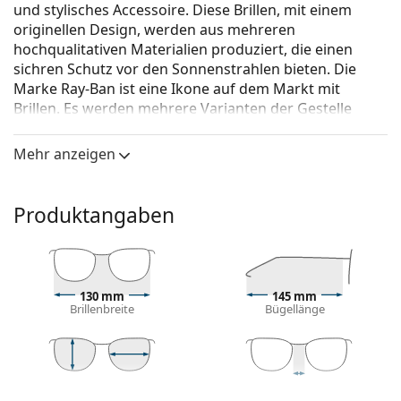
und stylisches Accessoire. Diese Brillen, mit einem
originellen Design, werden aus mehreren
hochqualitativen Materialien produziert, die einen
sichren Schutz vor den Sonnenstrahlen bieten. Die
Marke Ray-Ban ist eine Ikone auf dem Markt mit
Brillen. Es werden mehrere Varianten der Gestelle
angeboten, die bei allen Generationen auf der ganzen
Welt bekannt und beliebt sind.
Mehr anzeigen
Ray-Ban Frank Titanium RB8157 920948 51
ist eine
Sonnenbrille für Männer.
Produktangaben
Mit der virtuellen Anprobefunktion von Lentiamo
können Sie herausfinden, wie Sie mit dieser
Sonnenbrille aussehen.
Brillenfassung
130 mm
145 mm
Brillenbreite
Bügellänge
Die silberne Farbe des Rahmens passt perfekt zu
kühlen Hauttönen und roten, grauen, weißen oder
dunkelblonden Haaren.
Quadratische Sonnenbrillenfassungen
sind eine
43 mm
51 mm
20 mm