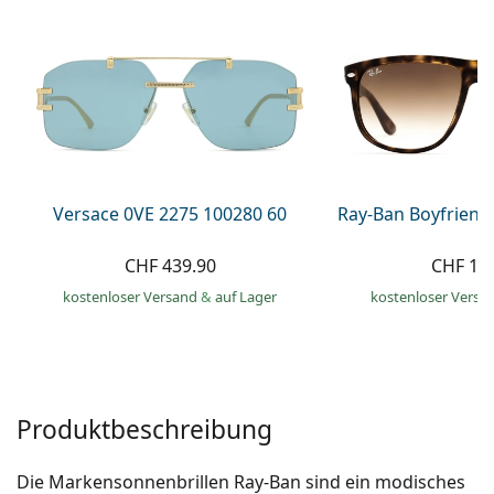
Alle Marken
ist offline
Persol
Prada
Alle Marken
Versace 0VE 2275 100280 60
Ray-Ban Boyfriend
CHF 439.90
CHF 13
kostenloser Versand
&
auf Lager
kostenloser Versa
Produktbeschreibung
Die Markensonnenbrillen Ray-Ban sind ein modisches