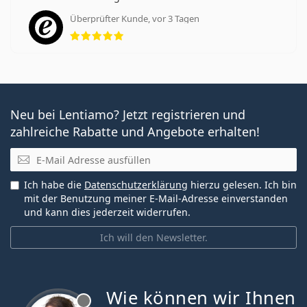
Überprüfter Kunde, vor 3 Tagen
Bewertung 5 aus 5
Neu bei Lentiamo? Jetzt registrieren und
zahlreiche Rabatte und Angebote erhalten!
E-Mail
Ich habe die
Datenschutzerklärung
hierzu gelesen. Ich bin
mit der Benutzung meiner E-Mail-Adresse einverstanden
und kann dies jederzeit widerrufen.
Ich will den Newsletter.
Wie können wir Ihnen
ist offline