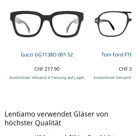
Alle Marken
ist offline
Persol
Prada
Alle Marken
Gucci GG1138O 001 52
Tom Ford FT60
CHF 217.90
CHF 33
kostenloser Versand
&
Fassung auf Lager
kostenloser Versand
&
Lentiamo verwendet Gläser von
höchster Qualität