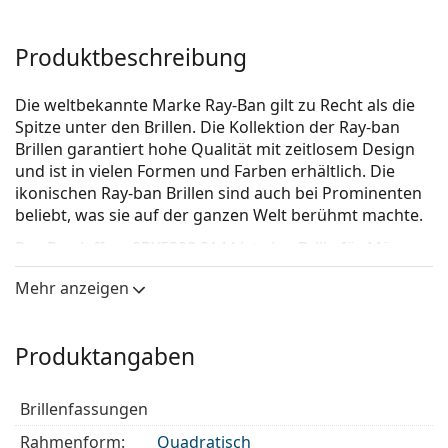
Produktbeschreibung
Die weltbekannte Marke Ray-Ban gilt zu Recht als die
Spitze unter den Brillen. Die Kollektion der Ray-ban
Brillen garantiert hohe Qualität mit zeitlosem Design
und ist in vielen Formen und Farben erhältlich. Die
ikonischen Ray-ban Brillen sind auch bei Prominenten
beliebt, was sie auf der ganzen Welt berühmt machte.
Ray-Ban Jeffrey 0RX5388 2144
ist eine Brille für Männer.
Schauen Sie sich mit der virtuellen Anprobefunktion
Mehr anzeigen
von Lentiamo an, wie Sie in dieser Brille aussehen.
Brillenfassung
Produktangaben
Die rote Farbe der Brillenfassung passt perfekt zu
warmen Hauttönen und schwarzen,
Brillenfassungen
dunkelbraunen, weißen oder grauen Haaren.
Eine Quadratische Rahmenform ist eine ideale Wahl
Rahmenform:
Quadratisch