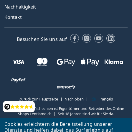
Nachhaltigkeit
Kontakt
Facebook
Instagram
YouTube
Linked
Besuchen Sie uns auf
Zurück zur Hauptseite
Nach oben
Français
Lentiamo s.r.o., Tschechien ist Eigentümer und Betreiber des Online-
Bewertung
Shops Lentiamo.ch
Seit 18 Jahren sind wir für Sie da.
Cookies erleichtern die Bereitstellung unserer
Dienste und helfen dabei, das Surferlebnis auf