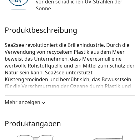
vor den schädlichen UV-Strahlen der
Sonne.
Produktbeschreibung
Sea2see revolutioniert die Brillenindustrie. Durch die
Verwendung von recyceltem Plastik aus dem Meer
beweist das Unternehmen, dass Meeresmüll eine
wertvolle Rohstoffquelle und ein Mittel zum Schutz der
Natur sein kann. Sea2see unterstützt
Küstengemeinden und bemüht sich, das Bewusstsein
für die Verschmutzung der Ozeane durch Plastik und
nicht nachhaltige Modepraktiken zu schärfen. Die
Brillen von Sea2see sind nicht nur ein modisches
Mehr anzeigen
Accessoire, sondern auch ein Zeichen für den Wandel
und ein Symbol für die Verantwortung gegenüber der
Natur.
Produktangaben
Sea2See Corfu C37 53
ist eine Unisex Brille.