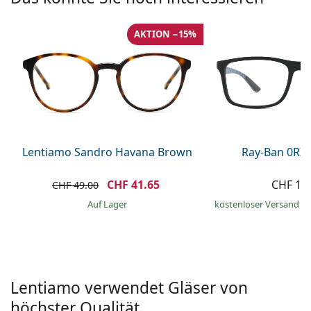
Kochsalzlösung
Marc Jacobs
0215105018
Gucci
Alle Pflegemittel
AKTION −15%
Alle Marken
ist online
Persol
Prada
Alle Marken
Lentiamo Sandro Havana Brown
Ray-Ban 0RX
CHF 41.65
CHF 17
CHF 49.00
auf Lager
kostenloser Versand
&
Lentiamo verwendet Gläser von
höchster Qualität