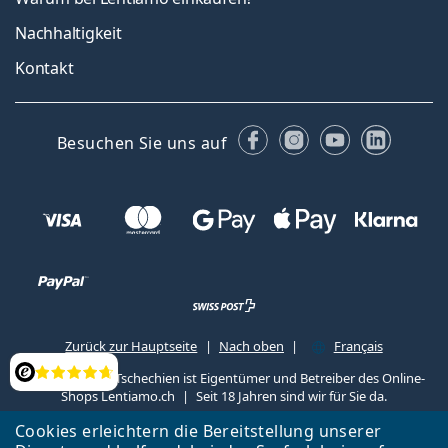
Nachhaltigkeit
Kontakt
Facebook
Instagram
YouTube
Linked
Besuchen Sie uns auf
Zurück zur Hauptseite
Nach oben
Français
Lentiamo s.r.o., Tschechien ist Eigentümer und Betreiber des Online-
Bewertung
Shops Lentiamo.ch
Seit 18 Jahren sind wir für Sie da.
Cookies erleichtern die Bereitstellung unserer