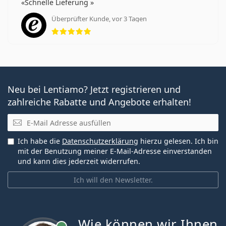
Schnelle Lieferung
Überprüfter Kunde, vor 3 Tagen
Bewertung 5 aus 5
Neu bei Lentiamo? Jetzt registrieren und
zahlreiche Rabatte und Angebote erhalten!
E-Mail
Ich habe die
Datenschutzerklärung
hierzu gelesen. Ich bin
mit der Benutzung meiner E-Mail-Adresse einverstanden
und kann dies jederzeit widerrufen.
Ich will den Newsletter.
Wie können wir Ihnen
ist online