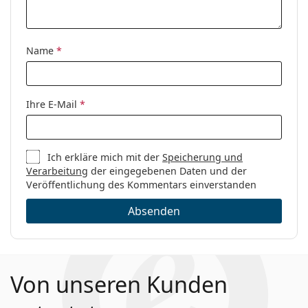
Sex:
Unisex
Kategorie:
Brillen
Marke:
Sea2See
Name
*
Code:
Corfu C37 53
Ihre E-Mail
*
Ich erkläre mich mit der
Speicherung und
Verarbeitung
der eingegebenen Daten und der
Veröffentlichung des Kommentars einverstanden
Absenden
Von unseren Kunden