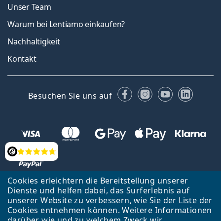
Unser Team
Warum bei Lentiamo einkaufen?
Nachhaltigkeit
Kontakt
Facebook
Instagram
YouTube
Linked
Besuchen Sie uns auf
Bewertung
Cookies erleichtern die Bereitstellung unserer
Dienste und helfen dabei, das Surferlebnis auf
Zurück zur Hauptseite
Nach oben
Français
unserer Website zu verbessern, wie Sie der
Liste
der
Cookies entnehmen können. Weitere Informationen
Lentiamo s.r.o., Tschechien ist Eigentümer und Betreiber des Online-
darüber wie und zu welchem Zweck wir
Shops Lentiamo.ch
Seit 18 Jahren sind wir für Sie da.