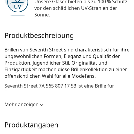
Unsere Gläser bieten bis zu 100 % Schutz
vor den schädlichen UV-Strahlen der
Sonne.
Produktbeschreibung
Brillen von Seventh Street sind charakteristisch für ihre
ungewöhnlichen Formen, Eleganz und Qualität der
Produktion. Jugendlicher Stil, Originalität und
Einzigartigkeit machen diese Brillenkollektion zu einer
offensichtlichen Wahl für alle Modefans.
Seventh Street 7A 565 807 17 53
ist eine Brille für
Frauen.
Brillenfassung
Mehr anzeigen
Die braune Farbe der Brillenfassung passt perfekt
zu warmen Hauttönen und hellbraunem,
Produktangaben
schwarzem oder dunkelblondem Haar.
Cat-Eye-Fassungen sind eine ideale Wahl für