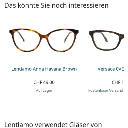
Kochsalzlösung
Das könnte Sie noch interessieren
Marc Jacobs
0215105018
Gucci
Alle Pflegemittel
Alle Marken
ist online
Persol
Prada
Alle Marken
Lentiamo Anna Havana Brown
Versace 0VE3
CHF 49.00
CHF 19
auf Lager
kostenloser Versand
&
Lentiamo verwendet Gläser von