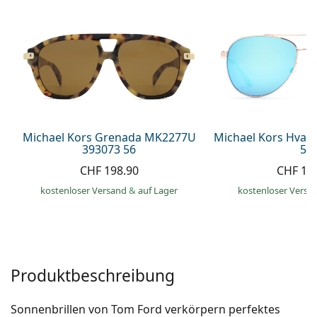
Alle Marken
ist offline
Persol
Prada
Alle Marken
Michael Kors Grenada MK2277U
Michael Kors Hvar
393073 56
59
CHF 198.90
CHF 14
kostenloser Versand
&
auf Lager
kostenloser Versa
Produktbeschreibung
Sonnenbrillen von Tom Ford verkörpern perfektes