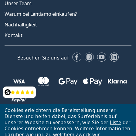
Unser Team
Warum bei Lentiamo einkaufen?
Nachhaltigkeit
Kontakt
Facebook
Instagram
YouTube
Linked
Besuchen Sie uns auf
Bewertung
Cookies erleichtern die Bereitstellung unserer
Dienste und helfen dabei, das Surferlebnis auf
Zurück zur Hauptseite
Nach oben
Français
unserer Website zu verbessern, wie Sie der
Liste
der
Cookies entnehmen können. Weitere Informationen
Lentiamo s.r.o., Tschechien ist Eigentümer und Betreiber des Online-
darüber wie und zu welchem Zweck wir
Shops Lentiamo.ch
Seit 18 Jahren sind wir für Sie da.