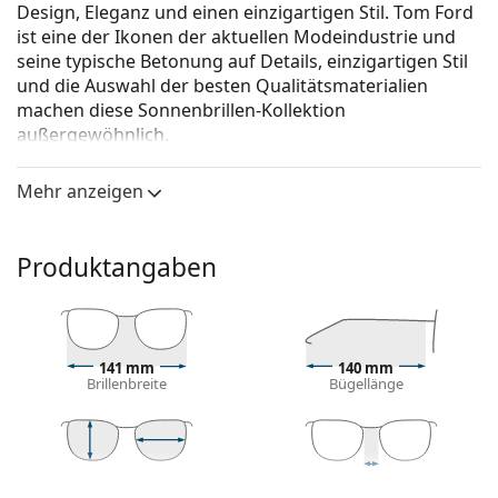
Design, Eleganz und einen einzigartigen Stil. Tom Ford
ist eine der Ikonen der aktuellen Modeindustrie und
seine typische Betonung auf Details, einzigartigen Stil
und die Auswahl der besten Qualitätsmaterialien
machen diese Sonnenbrillen-Kollektion
außergewöhnlich.
Tom Ford Reggie FT0838 28W 61
ist eine Sonnenbrille
Mehr anzeigen
für Frauen.
Mit der virtuellen Anprobefunktion von Lentiamo
können Sie herausfinden, wie Sie mit dieser
Produktangaben
Sonnenbrille aussehen.
Brillenfassung
Die goldene Farbe des Rahmens passt perfekt zu
141 mm
140 mm
warmen Hauttönen und dunkelbraunem Haar.
Brillenbreite
Bügellänge
Pilot Sonnenbrillen
sind eine ideale Wahl für
Menschen mit einer quadratischen, ovalen oder
dreieckigen Gesichtsform.
Das Sonnenbrillengestell ist aus Metall gefertigt,
54 mm
61 mm
14 mm