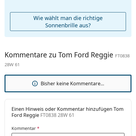
werden.
Etui:
Ja
Entdecken Sie das gesamte Sortiment der
Reinigungstuch:
Ja
Wie wählt man die richtige
Sonnenbrillen
, um weitere Modelle beliebter Marken
Weiteres
Sonnenbrille aus?
zu finden.
Sex:
Damen
Kategorie:
Sonnenbrillen
Kommentare zu Tom Ford Reggie
Marke:
Tom Ford
FT0838
28W 61
Verwendung:
Mode
Code:
FT0838 28W 61
Bisher keine Kommentare...
Einen Hinweis oder Kommentar hinzufügen Tom
Ford Reggie
FT0838 28W 61
Kommentar
*