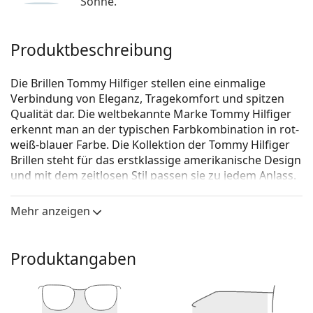
Sonne.
Produktbeschreibung
Die Brillen Tommy Hilfiger stellen eine einmalige
Verbindung von Eleganz, Tragekomfort und spitzen
Qualität dar. Die weltbekannte Marke Tommy Hilfiger
erkennt man an der typischen Farbkombination in rot-
weiß-blauer Farbe. Die Kollektion der Tommy Hilfiger
Brillen steht für das erstklassige amerikanische Design
und mit dem zeitlosen Stil passen sie zu jedem Anlass.
Tommy Hilfiger TH 2038 FLL 19 52
ist eine Brille für
Mehr anzeigen
Männer.
Schauen Sie sich mit der virtuellen Anprobefunktion
von Lentiamo an, wie Sie in dieser Brille aussehen.
Produktangaben
Brillenfassung
Die blaue Farbe der Brillenfassung passt perfekt zu