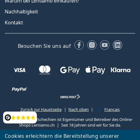
Warum bei Lentiamo einkaufen?
Nachhaltigkeit
Kontakt
Facebook
Instagram
YouTube
Linked
Besuchen Sie uns auf
Zurück zur Hauptseite
Nach oben
Français
Lentiamo s.r.o., Tschechien ist Eigentümer und Betreiber des Online-
Bewertung
Shops Lentiamo.ch
Seit 18 Jahren sind wir für Sie da.
Cookies erleichtern die Bereitstellung unserer