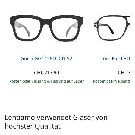
Alle Marken
ist offline
Persol
Prada
Alle Marken
Gucci GG1138O 001 52
Tom Ford FT60
CHF 217.90
CHF 33
kostenloser Versand
&
Fassung auf Lager
kostenloser Versand
&
Lentiamo verwendet Gläser von
höchster Qualität