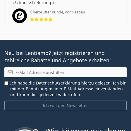
Schnelle Lieferung
Überprüfter Kunde, vor 4 Tagen
Bewertung 5 aus 5
Neu bei Lentiamo? Jetzt registrieren und
zahlreiche Rabatte und Angebote erhalten!
E-Mail
Ich habe die
Datenschutzerklärung
hierzu gelesen. Ich bin
mit der Benutzung meiner E-Mail-Adresse einverstanden
und kann dies jederzeit widerrufen.
Ich will den Newsletter.
ist offline