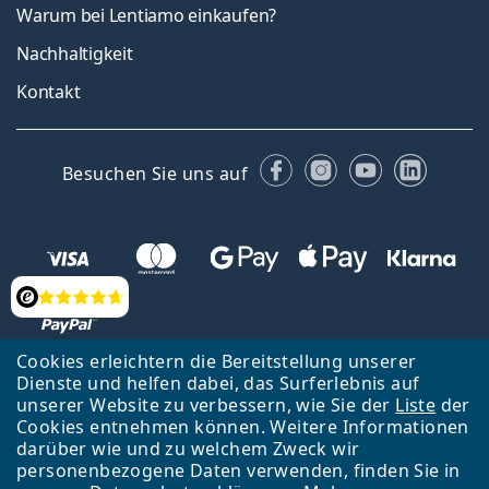
Warum bei Lentiamo einkaufen?
Nachhaltigkeit
Kontakt
Facebook
Instagram
YouTube
Linked
Besuchen Sie uns auf
Bewertung
Cookies erleichtern die Bereitstellung unserer
Dienste und helfen dabei, das Surferlebnis auf
Zurück zur Hauptseite
Nach oben
Français
unserer Website zu verbessern, wie Sie der
Liste
der
Cookies entnehmen können. Weitere Informationen
Lentiamo s.r.o., Tschechien ist Eigentümer und Betreiber des Online-
darüber wie und zu welchem Zweck wir
Shops Lentiamo.ch
Seit 18 Jahren sind wir für Sie da.
personenbezogene Daten verwenden, finden Sie in