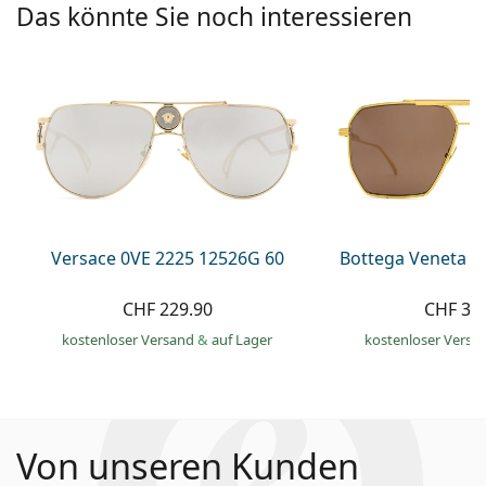
Das könnte Sie noch interessieren
Versace 0VE 2225 12526G 60
Bottega Veneta B
CHF 229.90
CHF 35
kostenloser Versand
&
auf Lager
kostenloser Versa
Von unseren Kunden