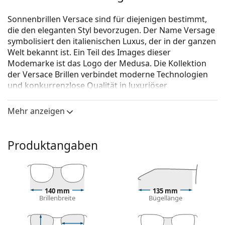
Sonnenbrillen Versace sind für diejenigen bestimmt,
die den eleganten Styl bevorzugen. Der Name Versage
symbolisiert den italienischen Luxus, der in der ganzen
Welt bekannt ist. Ein Teil des Images dieser
Modemarke ist das Logo der Medusa. Die Kollektion
der Versace Brillen verbindet moderne Technologien
und konkurrenzlose Qualität in luxuriöser
Verarbeitung.
Mehr anzeigen
Versace 0VE 2140 100287 40
ist eine Sonnenbrille für
Männer.
Mit der virtuellen Anprobefunktion von Lentiamo
Produktangaben
können Sie herausfinden, wie Sie mit dieser
Sonnenbrille aussehen.
Brillenfassung
140 mm
135 mm
Die schwarze Farbe des Rahmens passt perfekt zu
Brillenbreite
Bügellänge
einem kühlen Hautton und hellblondem,
hellbraunem oder schwarzem Haar.