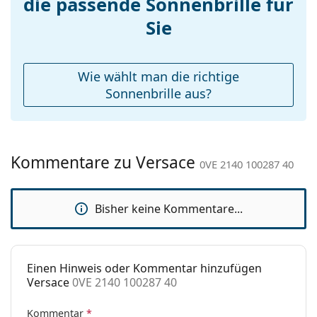
die passende Sonnenbrille für
Etui:
Ja
Sie
Reinigungstuch:
Ja
Weiteres
Wie wählt man die richtige
Sex:
Herren
Sonnenbrille aus?
Kategorie:
Sonnenbrillen
Marke:
Versace
Kommentare zu Versace
Verwendung:
Mode
0VE 2140 100287 40
Code:
0VE 2140 100287 40
Bisher keine Kommentare...
Mit Stärke
Nein
verfügbar :
Einen Hinweis oder Kommentar hinzufügen
Versace
0VE 2140 100287 40
Kommentar
*