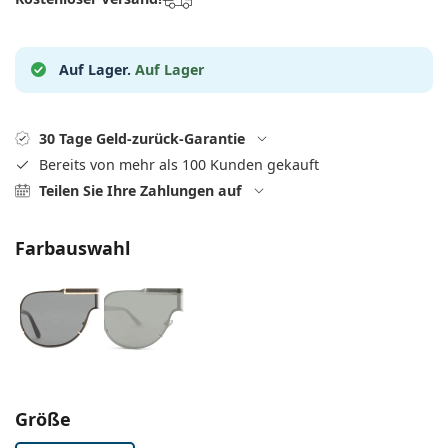
Kochsalzlösung
Marc Jacobs
0215105018
Gucci
Alle Pflegemittel
Alle Marken
Auf Lager.
Auf Lager
ist online
Persol
Prada
30 Tage Geld-zurück-Garantie
Alle Marken
Bereits von mehr als 100 Kunden gekauft
Teilen Sie Ihre Zahlungen auf
Farbauswahl
Parameter wählen
Größe