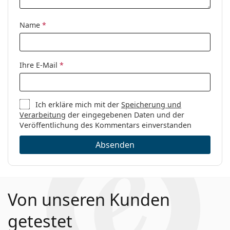
Es ist ein Medizinprodukt. Lesen Sie vor dem Gebrauch
Marke:
Vogue
die Anleitung.
Code:
0VO4095B 5093 53
Name
*
Ihre E-Mail
*
Ich erkläre mich mit der
Speicherung und
Verarbeitung
der eingegebenen Daten und der
Veröffentlichung des Kommentars einverstanden
Absenden
Von unseren Kunden
getestet