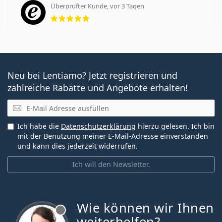
Überprüfter Kunde, vor 3 Tagen
Bewertung 5 aus 5
Neu bei Lentiamo? Jetzt registrieren und
zahlreiche Rabatte und Angebote erhalten!
E-Mail
Ich habe die
Datenschutzerklärung
hierzu gelesen. Ich bin
mit der Benutzung meiner E-Mail-Adresse einverstanden
und kann dies jederzeit widerrufen.
Ich will den Newsletter.
Wie können wir Ihnen
ist offline
weiterhelfen?