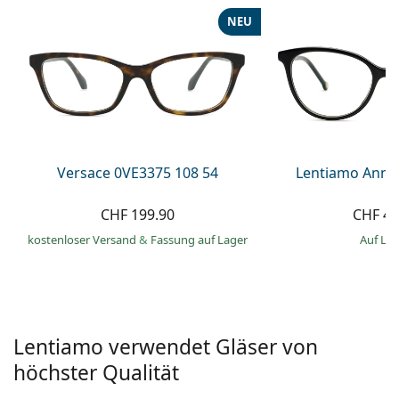
Alle Marken
NEU
ist offline
Persol
Prada
Alle Marken
Versace 0VE3375 108 54
Lentiamo Anna
CHF 199.90
CHF 49
kostenloser Versand
&
Fassung auf Lager
auf La
Lentiamo verwendet Gläser von
höchster Qualität