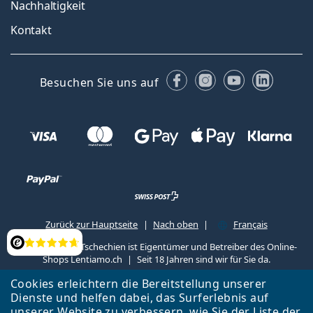
Nachhaltigkeit
Kontakt
Facebook
Instagram
YouTube
Linked
Besuchen Sie uns auf
Zurück zur Hauptseite
Nach oben
Français
Lentiamo s.r.o., Tschechien ist Eigentümer und Betreiber des Online-
Bewertung
Shops Lentiamo.ch
Seit 18 Jahren sind wir für Sie da.
Cookies erleichtern die Bereitstellung unserer
Dienste und helfen dabei, das Surferlebnis auf
unserer Website zu verbessern, wie Sie der
Liste
der