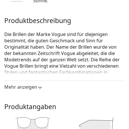
Sonne.
Produktbeschreibung
Die Brillen der Marke Vogue sind für diejenigen
bestimmt, die guten Geschmack und Sinn für
Originalität haben. Der Name der Brillen wurde von
der bekannten Zeitschrift Vogue abgeleitet, die die
Modetrends auf der ganzen Welt setzt. Die Reihe der
Vogue Brillen bringt eine Vielzahl von verschiedenen
Stylen und fantastischen Farbkombinationen in
zeitlosen Anfertigungen.
Mehr anzeigen
Vogue 0VO4095B 5093 53
ist eine Brille für Frauen.
Schauen Sie sich mit der virtuellen Anprobefunktion
von Lentiamo an, wie Sie in dieser Brille aussehen.
Produktangaben
Brillenfassung
Die lila Farbe der Brillenfassung passt perfekt zu