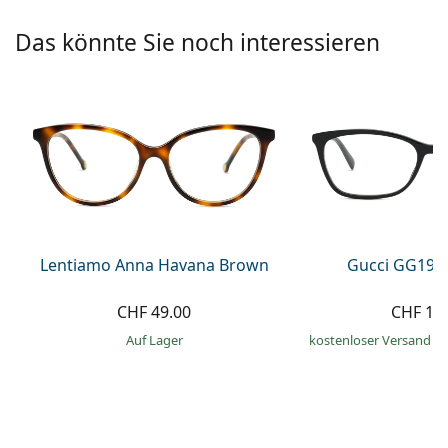
Alle Marken
ist offline
Persol
Das könnte Sie noch interessieren
Prada
Alle Marken
Lentiamo Anna Havana Brown
Gucci GG193
CHF 49.00
CHF 17
auf Lager
kostenloser Versand
&