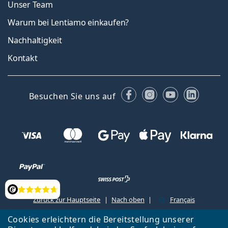
Unser Team
Warum bei Lentiamo einkaufen?
Nachhaltigkeit
Kontakt
Facebook
Instagram
YouTube
Linked
Besuchen Sie uns auf
Bewertung
Zurück zur Hauptseite
Nach oben
Français
Lentiamo s.r.o., Tschechien ist Eigentümer und Betreiber des Online-
Cookies erleichtern die Bereitstellung unserer
Shops Lentiamo.ch
Seit 18 Jahren sind wir für Sie da.