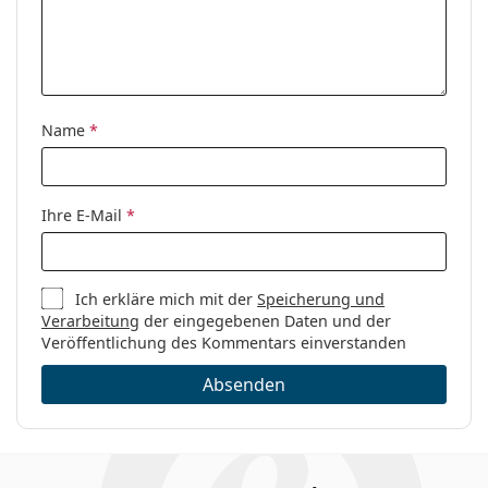
Kategorie:
Brillen
Marke:
Vogue
Code:
0VO5305B W656 52
Name
*
Ihre E-Mail
*
Ich erkläre mich mit der
Speicherung und
Verarbeitung
der eingegebenen Daten und der
Veröffentlichung des Kommentars einverstanden
Absenden