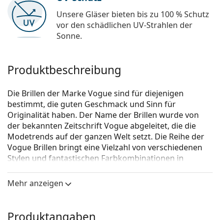
Unsere Gläser bieten bis zu 100 % Schutz
vor den schädlichen UV-Strahlen der
Sonne.
Produktbeschreibung
Die Brillen der Marke Vogue sind für diejenigen
bestimmt, die guten Geschmack und Sinn für
Originalität haben. Der Name der Brillen wurde von
der bekannten Zeitschrift Vogue abgeleitet, die die
Modetrends auf der ganzen Welt setzt. Die Reihe der
Vogue Brillen bringt eine Vielzahl von verschiedenen
Stylen und fantastischen Farbkombinationen in
zeitlosen Anfertigungen.
Mehr anzeigen
Vogue 0VO5305B W656 52
ist eine Brille für Frauen.
Brillenfassung
Produktangaben
Die braune Farbe der Brillenfassung passt perfekt