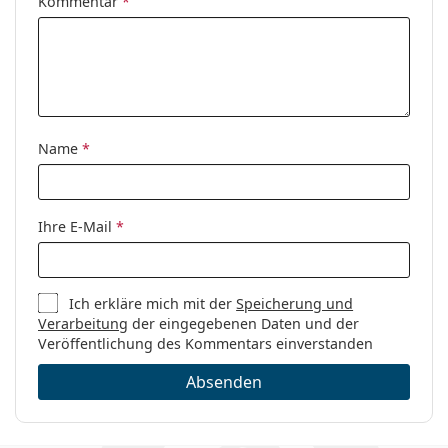
Kommentar
*
Sex:
Damen
Kategorie:
Brillen
Marke:
Armani Exchange
Code:
0AX3076 8271 53
Name
*
Ihre E-Mail
*
Ich erkläre mich mit der
Speicherung und
Verarbeitung
der eingegebenen Daten und der
Veröffentlichung des Kommentars einverstanden
Absenden