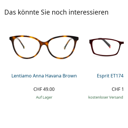
Alle Marken
ist offline
Persol
Das könnte Sie noch interessieren
Prada
Alle Marken
Lentiamo Anna Havana Brown
Esprit ET1742
CHF 49.00
CHF 11
auf Lager
kostenloser Versand
&