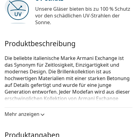
Unsere Gläser bieten bis zu 100 % Schutz
vor den schädlichen UV-Strahlen der
Sonne.
Produktbeschreibung
Die beliebte italienische Marke Armani Exchange ist
das Synonym für Zeitlosigkeit, Einzigartigkeit und
modernes Design. Die Brillenkollektion ist aus
hochwertigen Materialien mit einer starken Betonung
auf Details gefertigt und wurde für eine junge
Generation entworfen. Jeder Modefan wird aus dieser
erschwinglichen Kollektion von Armani Exchange
Brillen wählen.
Mehr anzeigen
Armani Exchange 0AX3076 8271 53
ist eine Brille für
Frauen.
Brillenfassung
Produktangaben