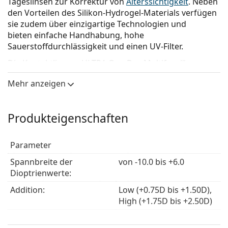
Tageslinsen zur Korrektur von
Alterssichtigkeit
. Neben
den Vorteilen des Silikon-Hydrogel-Materials verfügen
sie zudem über einzigartige Technologien und
bieten einfache Handhabung, hohe
Sauerstoffdurchlässigkeit und einen UV-Filter.
Die Kontaktlinsen „ULTRA One Day Multifocal“ von
Bausch + Lomb vereinen die Technologien „Advanced
Mehr anzeigen
MoistureSeal“ und „ComfortFeel“, die zusammen für
außergewöhnlichen Tragekomfort über einen
Zeitraum von bis zu 16 Stunden sorgen. Die Linsen
Produkteigenschaften
behalten den ganzen Tag über bis zu 96 % ihrer
Feuchtigkeit und beugen so Trockenheit vor, die durch
reduziertes Blinzeln bei der Nutzung digitaler Geräte
Parameter
verursacht wird. Dank ihrer stabilen
Spannbreite der
von -10.0 bis +6.0
Feuchtigkeitsversorgung und ihrer hervorragenden
Dioptrienwerte:
physikalischen Eigenschaften gewährleisten sie einen
angenehmen Tragekomfort den ganzen Tag über.
Addition:
Low (+0.75D bis +1.50D),
High (+1.75D bis +2.50D)
Die Bausch + Lomb ULTRA One Day Multifocal
verfügen über ein innovatives 3-Zonen-
Durchmesser:
14.2
Progressivdesign für hervorragende Sicht in der Nah-,