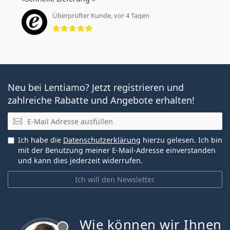
Wie lange kann man die Bausch + Lomb ULTRA
Überprüfter Kunde, vor 4 Tagen
Bewertung 5 aus 5
One Day Multifocal tragen?
Kann man mit Bausch + Lomb ULTRA One Day
Multifocal schlafen?
Neu bei Lentiamo? Jetzt registrieren und
Es ist ein Medizinprodukt. Lesen Sie vor dem Gebrauch
zahlreiche Rabatte und Angebote erhalten!
die Anleitung.
E-Mail
Ich habe die
Datenschutzerklärung
hierzu gelesen. Ich bin
mit der Benutzung meiner E-Mail-Adresse einverstanden
und kann dies jederzeit widerrufen.
Ich will den Newsletter.
Wie können wir Ihnen
ist offline