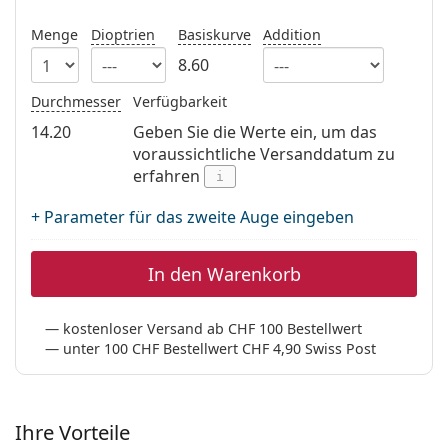
Alle Marken
ist offline
Persol
Menge
Dioptrien
Basiskurve
Addition
8.60
Prada
Durchmesser
Verfügbarkeit
Alle Marken
14.20
Geben Sie die Werte ein, um das
voraussichtliche Versanddatum zu
erfahren
i
+ Parameter für das zweite Auge eingeben
In den Warenkorb
kostenloser Versand ab CHF 100 Bestellwert
unter 100 CHF Bestellwert CHF 4,90 Swiss Post
Ihre Vorteile