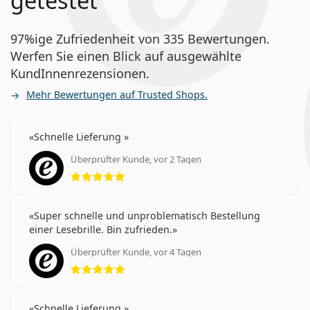
getestet
schützen.
97%ige Zufriedenheit von 335 Bewertungen.
Für wen sind die Bausch + Lomb
Werfen Sie einen Blick auf ausgewählte
ULTRA One Day Multifocal geeignet?
KundInnenrezensionen.
Mehr Bewertungen auf Trusted Shops.
Personen mit Alterssichtigkeit (auch mit Kurz- und
Weitsichtigkeit).
Diejenigen, die
Multifokallinsen
tragen, da sie nicht
Schnelle Lieferung
zwischen Brille und Kontaktlinsen wechseln
Überprüfter Kunde, vor 2 Tagen
möchten, um ihre Sehkraft für die Nah- und
Bewertung 5 aus 5
Fernsicht zu korrigieren.
Diejenigen, die den Komfort von
Tageslinsen
bevorzugen.
Super schnelle und unproblematisch Bestellung
Diejenigen, die eine tägliche Tragroutine
einer Lesebrille. Bin zufrieden.
prefärieren.
Überprüfter Kunde, vor 4 Tagen
Bewertung 5 aus 5
Häufig gestellte Fragen
Schnelle Lieferung