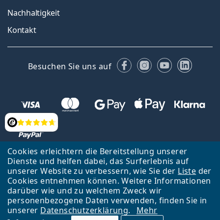
Nachhaltigkeit
Kontakt
Facebook
Instagram
YouTube
Linked
Besuchen Sie uns auf
Bewertung
Cookies erleichtern die Bereitstellung unserer
Dienste und helfen dabei, das Surferlebnis auf
Zurück zur Hauptseite
Nach oben
Français
unserer Website zu verbessern, wie Sie der
Liste
der
Cookies entnehmen können. Weitere Informationen
Lentiamo s.r.o., Tschechien ist Eigentümer und Betreiber des Online-
darüber wie und zu welchem Zweck wir
Shops Lentiamo.ch
Seit 18 Jahren sind wir für Sie da.
personenbezogene Daten verwenden, finden Sie in
unserer
Datenschutzerklärung
.
Mehr