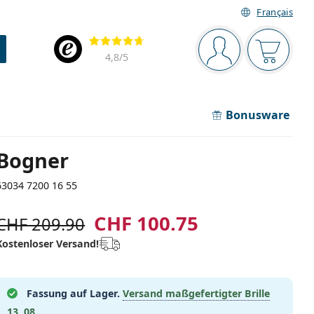
Français
Navigationsleiste
Bewertung
Sie sind angemel
Der Ware
4,8
/5
Bonusware
Bogner
63034 7200 16 55
CHF 100.75
CHF 209.90
Kostenloser Versand!
Fassung auf Lager.
Versand maßgefertigter Brille
13. 08.