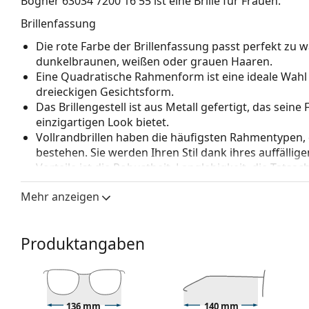
Bogner 63034 7200 16 55
ist eine Brille für Frauen.
Brillenfassung
Die rote Farbe der Brillenfassung passt perfekt z
dunkelbraunen, weißen oder grauen Haaren.
Eine Quadratische Rahmenform ist eine ideale Wahl
dreieckigen Gesichtsform.
Das Brillengestell ist aus Metall gefertigt, das sein
einzigartigen Look bietet.
Vollrandbrillen haben die häufigsten Rahmentypen,
bestehen. Sie werden Ihren Stil dank ihres auffälli
Vorteile ist die Robustheit, Langlebigkeit, die Tatsa
vor allem ihr Schutz vor Beschädigungen. Dieser Rah
Mehr anzeigen
Gläser mit höherer optischer Leistung.
Verstellbare Nasenpads ermöglichen eine sanfte Verä
Die Nasenpads passen sich der Nasenform an und s
Produktangaben
Anpassung der Nasenpads sollte immer von einem
Beschädigungen oder Brüche durch unsachgemäße 
Zubehör
Wir liefern die Brille in ihrem Original-Etui. Die Far
136 mm
140 mm