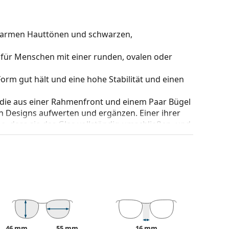
u warmen Hauttönen und schwarzen,
 für Menschen mit einer runden, ovalen oder
e Form gut hält und eine hohe Stabilität und einen
 die aus einer Rahmenfront und einem Paar Bügel
gen Designs aufwerten und ergänzen. Einer ihrer
che, dass sie das Glas vollständig umschließen, und
mentyp ist für alle Gläser geeignet, auch für
nderung der Position und des Sitzes Ihrer Brille.
orgen so für einen höheren Tragekomfort. Die
 erfahrenen Optiker vorgenommen werden, um
Behandlung zu vermeiden.
be des Etuis und sein Design können variieren.
46 mm
55 mm
16 mm