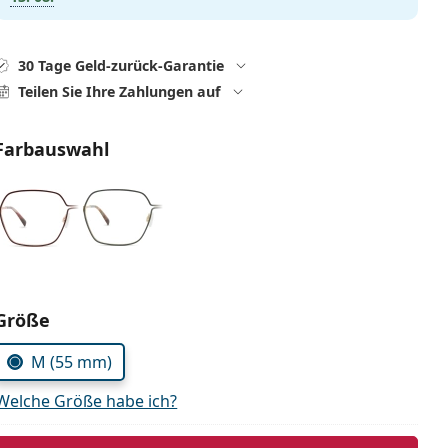
30 Tage Geld-zurück-Garantie
Teilen Sie Ihre Zahlungen auf
Farbauswahl
Parameter wählen
Größe
M (55 mm)
Welche Größe habe ich?