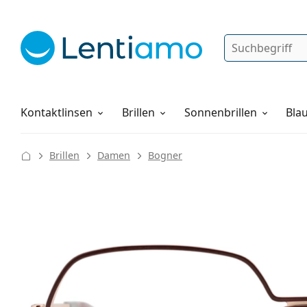
Suche
Anmelden
Web-Navigation
Pflegemittel
Alles über den Einkauf
Kontaktlinsen
Brillen
Sonnenbrillen
Blau
Brillen
Damen
Bogner