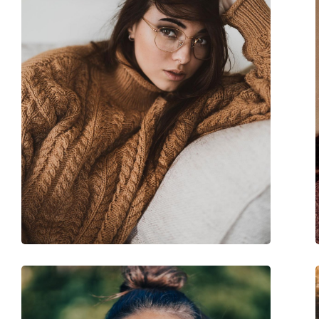
Gewicht:
75 g
Verstellbare Nasenpads:
Ja
Federscharnier:
Nein
Sonnenclip:
Nein
Accessories
Etui:
Ja
Reinigungstuch:
Ja
Weiteres
Sex:
Damen
Kategorie:
Brillen
Marke:
Bogner
Code:
63034 7200 16 55