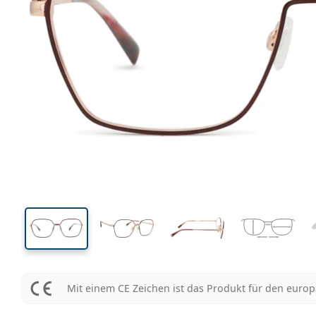
136 mm
Brillenbreite
Glasbrei
46 mm
55 mm
Glashöhe
Glasbreite
Mit einem CE Zeichen ist das Produkt für den euro