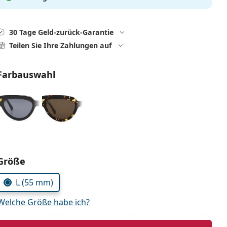
30 Tage Geld-zurück-Garantie
Teilen Sie Ihre Zahlungen auf
Farbauswahl
Parameter wählen
Größe
L (55 mm)
Welche Größe habe ich?