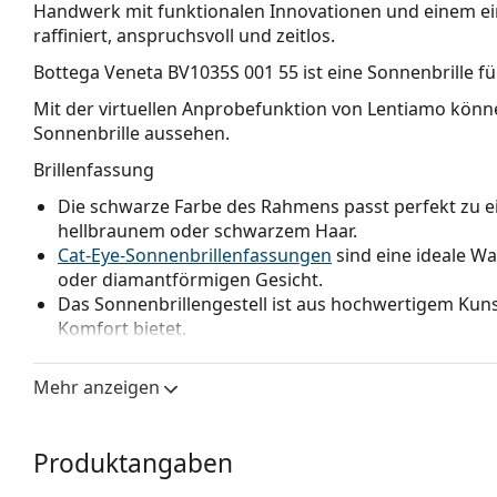
Handwerk mit funktionalen Innovationen und einem einz
raffiniert, anspruchsvoll und zeitlos.
Bottega Veneta BV1035S 001 55
ist eine Sonnenbrille fü
Mit der virtuellen Anprobefunktion von Lentiamo könne
Sonnenbrille aussehen.
Brillenfassung
Die schwarze Farbe des Rahmens passt perfekt zu 
hellbraunem oder schwarzem Haar.
Cat-Eye-Sonnenbrillenfassungen
sind eine ideale W
oder diamantförmigen Gesicht.
Das Sonnenbrillengestell ist aus hochwertigem Kunst
Komfort bietet.
Brillengläser
Mehr anzeigen
Die grauen Gläser reduzieren die Intensität des Lic
Farben zu verfälschen.
Die Gläser sind aus Kunststoff gefertigt, deren unb
Produktangaben
ihrer Rissbeständigkeit liegen.