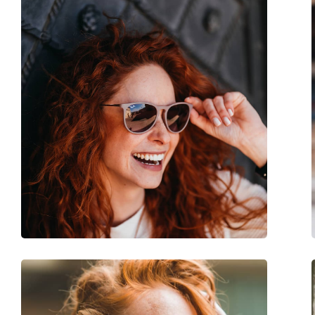
Reinigungstuch:
Ja
Weiteres
Sex:
Damen
Kategorie:
Sonnenbrillen
Marke:
Bottega Veneta
Verwendung:
Mode
Code:
BV1035S 001 55