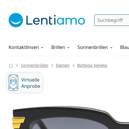
Suche
Anmelden
Web-Navigation
Pflegemittel
Alles über den Einkauf
Kontaktlinsen
Brillen
Sonnenbrillen
Blau
Sonnenbrillen
Damen
Bottega Veneta
Virtuelle
Anprobe