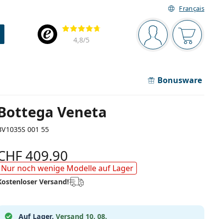
Français
Navigationsleiste
Bewertung
Sie sind angemel
Der Ware
4,8
/5
Bonusware
Bottega Veneta
BV1035S 001 55
CHF 409.90
Nur noch wenige Modelle auf Lager
Kostenloser Versand!
Auf Lager.
Versand 10. 08.