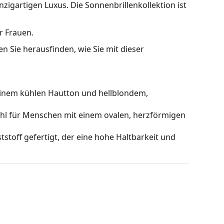
igartigen Luxus. Die Sonnenbrillenkollektion ist
r Frauen.
n Sie herausfinden, wie Sie mit dieser
einem kühlen Hautton und hellblondem,
ahl für Menschen mit einem ovalen, herzförmigen
stoff gefertigt, der eine hohe Haltbarkeit und
hts, ohne den Kontrast zu beeinträchtigen oder die
estreitbare Vorteile in ihrem geringen Gewicht und