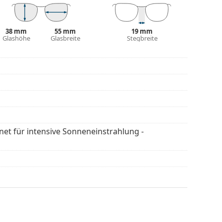
Schutz vor Sonnenlicht bietet. Die Gläser der
egorie 3 (Lichtdurchlässig­keit 8 – 18% ). Sie sind
 der Stadt geeignet.
38 mm
55 mm
19 mm
Glashöhe
Glasbreite
Stegbreite
 Die Farbe des Etuis und sein Design können
flegen der Sonnenbrille. Einige Modelle können
 werden.
en
, um weitere Modelle beliebter Marken zu
gnet für intensive Sonneneinstrahlung -