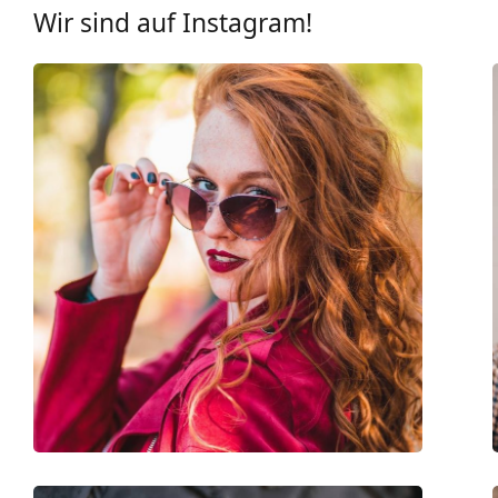
UV-Filter 400:
Ja
Wir sind auf Instagram!
Brillenfassungen
Rahmenform:
Cat Eye
Farbe der Fassung:
schwarz
Material der Fassung:
Kunststoff
Größe:
L
Brillenbreite:
143 mm
Bügellänge:
145 mm
Stegbreite:
19 mm
Gewicht:
280 g
Verstellbare Nasenpads:
Nein
Federscharnier:
Nein
Accessories
Etui:
Ja