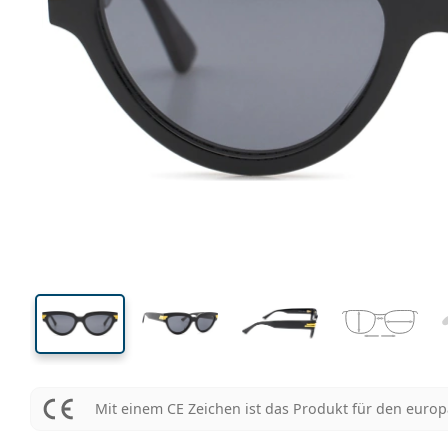
143 mm
Brillenbreite
Glasbrei
38 mm
55 mm
Glashöhe
Glasbreite
Mit einem CE Zeichen ist das Produkt für den euro