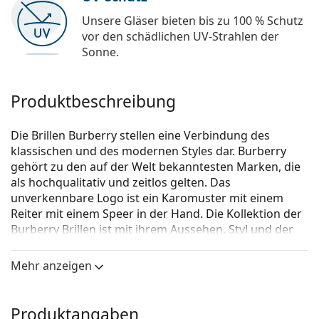
Unsere Gläser bieten bis zu 100 % Schutz
vor den schädlichen UV-Strahlen der
Sonne.
Produktbeschreibung
Die Brillen Burberry stellen eine Verbindung des
klassischen und des modernen Styles dar. Burberry
gehört zu den auf der Welt bekanntesten Marken, die
als hochqualitativ und zeitlos gelten. Das
unverkennbare Logo ist ein Karomuster mit einem
Reiter mit einem Speer in der Hand. Die Kollektion der
Burberry Brillen ist mit ihrem Aussehen, Styl und der
großen Auswahl an Farbvarianten einmalig, die zu
jeder Gelegenheit passen sind.
Mehr anzeigen
Burberry 0BE2172 3001 52
ist eine Brille für Frauen.
Schauen Sie sich mit der virtuellen Anprobefunktion
Produktangaben