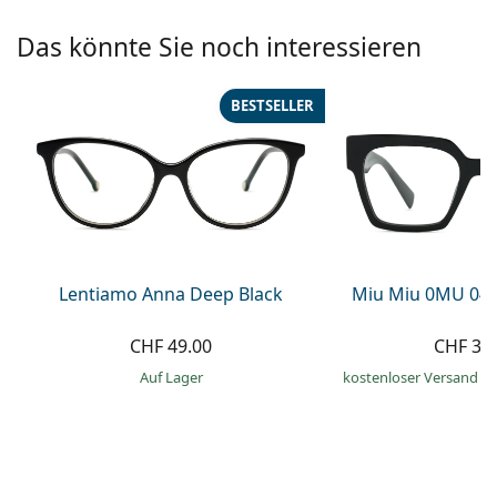
Alle Marken
ist offline
Persol
Das könnte Sie noch interessieren
Prada
BESTSELLER
Alle Marken
Lentiamo Anna Deep Black
Miu Miu 0MU 04
CHF 49.00
CHF 38
auf Lager
kostenloser Versand
&