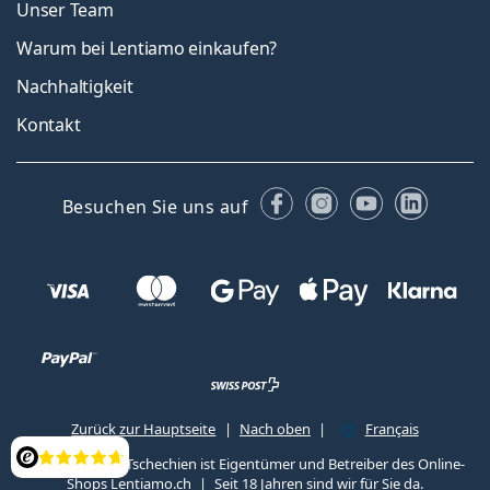
Unser Team
Warum bei Lentiamo einkaufen?
Nachhaltigkeit
Kontakt
Facebook
Instagram
YouTube
Linked
Besuchen Sie uns auf
Zurück zur Hauptseite
Nach oben
Français
Lentiamo s.r.o., Tschechien ist Eigentümer und Betreiber des Online-
Bewertung
Shops Lentiamo.ch
Seit 18 Jahren sind wir für Sie da.