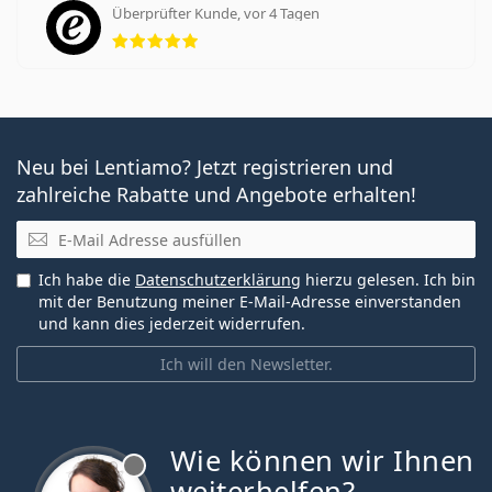
Überprüfter Kunde, vor 4 Tagen
Bewertung 5 aus 5
Neu bei Lentiamo? Jetzt registrieren und
zahlreiche Rabatte und Angebote erhalten!
E-Mail
Ich habe die
Datenschutzerklärung
hierzu gelesen. Ich bin
mit der Benutzung meiner E-Mail-Adresse einverstanden
und kann dies jederzeit widerrufen.
Ich will den Newsletter.
Wie können wir Ihnen
ist offline
weiterhelfen?