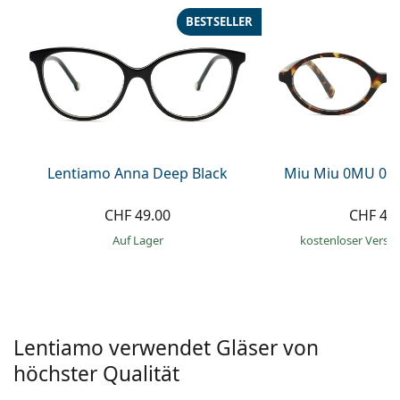
Alle Marken
BESTSELLER
ist offline
Persol
Prada
Alle Marken
Lentiamo Anna Deep Black
Miu Miu 0MU 04
CHF 49.00
CHF 41
auf Lager
kostenloser Versa
Lentiamo verwendet Gläser von
höchster Qualität