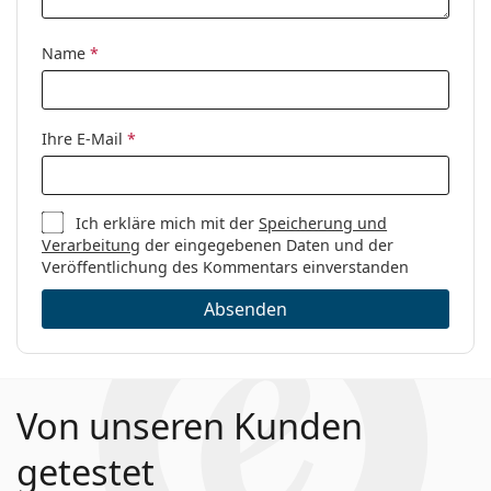
Marke:
Bvlgari
Code:
0BV2234B 2035 54
Name
*
Ihre E-Mail
*
Ich erkläre mich mit der
Speicherung und
Verarbeitung
der eingegebenen Daten und der
Veröffentlichung des Kommentars einverstanden
Absenden
Von unseren Kunden
getestet