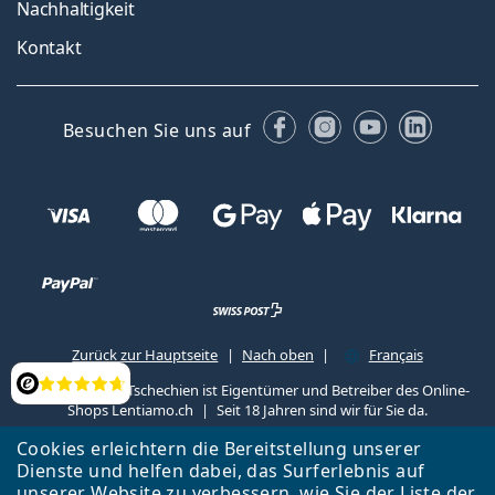
Nachhaltigkeit
Kontakt
Facebook
Instagram
YouTube
Linked
Besuchen Sie uns auf
Zurück zur Hauptseite
Nach oben
Français
Lentiamo s.r.o., Tschechien ist Eigentümer und Betreiber des Online-
Bewertung
Shops Lentiamo.ch
Seit 18 Jahren sind wir für Sie da.
Cookies erleichtern die Bereitstellung unserer
Dienste und helfen dabei, das Surferlebnis auf
unserer Website zu verbessern, wie Sie der
Liste
der