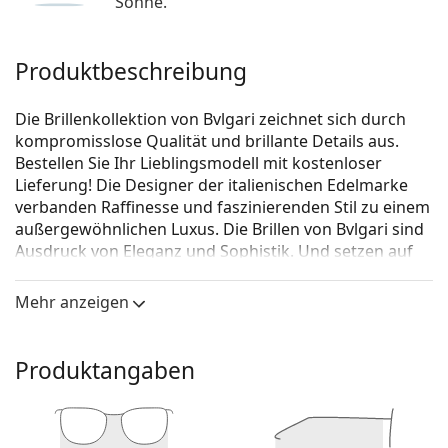
Sonne.
Produktbeschreibung
Die Brillenkollektion von Bvlgari zeichnet sich durch
kompromisslose Qualität und brillante Details aus.
Bestellen Sie Ihr Lieblingsmodell mit kostenloser
Lieferung! Die Designer der italienischen Edelmarke
verbanden Raffinesse und faszinierenden Stil zu einem
außergewöhnlichen Luxus. Die Brillen von Bvlgari sind
Ausdruck von Eleganz und Sophistik. Und setzen auf
das Besondere.
Mehr anzeigen
Bvlgari 0BV2234B 2035 54
ist eine Brille für Frauen.
Schauen Sie sich mit der virtuellen Anprobefunktion
von Lentiamo an, wie Sie in dieser Brille aussehen.
Produktangaben
Brillenfassung
Die schwarze Farbe der Brillenfassung passt perfekt