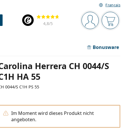
Français
Navigationsleiste
Bewertung
Sie sind angemel
Der Ware
4,8
/5
Bonusware
Carolina Herrera CH 0044/S
C1H HA 55
CH 0044/S C1H PS 55
Im Moment wird dieses Produkt nicht
angeboten.