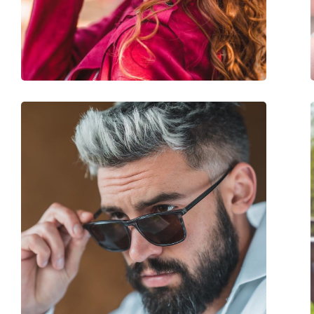
Stegbreite:
18 mm
Gewicht:
210 g
Verstellbare Nasenpads:
Nein
Federscharnier:
Ja
Accessories
Etui:
Ja
Reinigungstuch:
Ja
Weiteres
Sex:
Damen
Kategorie:
Sonnenbrillen
Marke:
Carolina Herrera
Verwendung:
Mode
Code:
CH 0044/S C1H PS 5