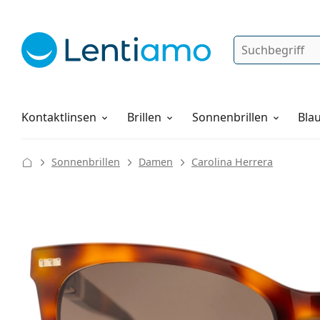
Suche
Anmelden
Web-Navigation
Pflegemittel
Alles über den Einkauf
Kontaktlinsen
Brillen
Sonnenbrillen
Blau
Sonnenbrillen
Damen
Carolina Herrera