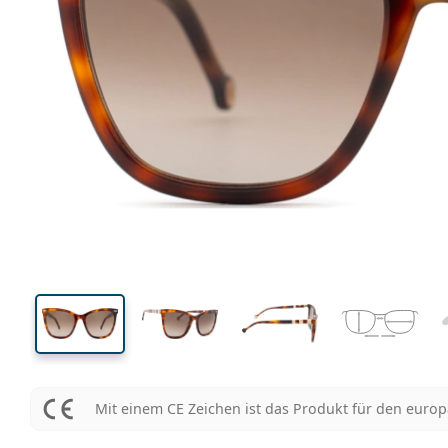
128 mm
Brillenbreite
Glasbrei
45 mm
55 mm
Glashöhe
Glasbreite
Mit einem CE Zeichen ist das Produkt für den euro