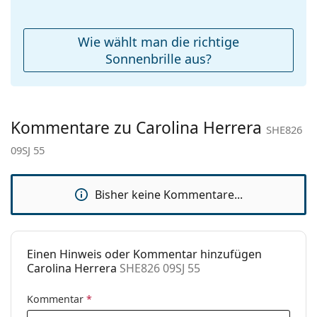
Federscharnier:
Nein
Accessories
Wie wählt man die richtige
Etui:
Ja
Sonnenbrille aus?
Reinigungstuch:
Ja
Weiteres
Sex:
Damen
Kommentare zu Carolina Herrera
SHE826
Kategorie:
Sonnenbrillen
09SJ 55
Marke:
Carolina Herrera
Verwendung:
Mode
Bisher keine Kommentare...
Code:
SHE826 09SJ 55
Einen Hinweis oder Kommentar hinzufügen
Carolina Herrera
SHE826 09SJ 55
Kommentar
*