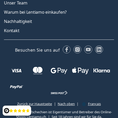
Unser Team
Warum bei Lentiamo einkaufen?
Nachhaltigkeit
Kontakt
Facebook
Instagram
YouTube
Linked
Besuchen Sie uns auf
Zurück zur Hauptseite
Nach oben
Français
Lentiamo s.r.o., Tschechien ist Eigentümer und Betreiber des Online-
Bewertung
Shops Lentiamo.ch
Seit 18 Jahren sind wir für Sie da.