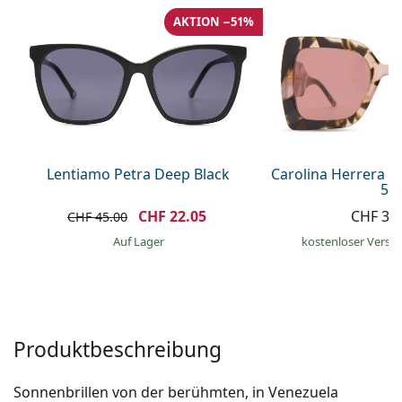
Alle Marken
AKTION −51%
ist offline
Persol
Prada
Alle Marken
Lentiamo Petra Deep Black
Carolina Herrera C
55
CHF 22.05
CHF 30
CHF 45.00
auf Lager
kostenloser Versa
Produktbeschreibung
Sonnenbrillen von der berühmten, in Venezuela