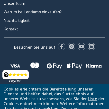
Unser Team
Warum bei Lentiamo einkaufen?
Nachhaltigkeit
Kontakt
Facebook
Instagram
YouTube
Linked
Besuchen Sie uns auf
Bewertung
Cookies erleichtern die Bereitstellung unserer
Dienste und helfen dabei, das Surferlebnis auf
Zurück zur Hauptseite
Nach oben
Français
unserer Website zu verbessern, wie Sie der
Liste
der
Cookies entnehmen können. Weitere Informationen
Lentiamo s.r.o., Tschechien ist Eigentümer und Betreiber des Online-
darüber wie und zu welchem Zweck wir
Shops Lentiamo.ch
Seit 18 Jahren sind wir für Sie da.