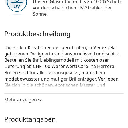
Unsere Gläser bieten bis zu 100 % Schutz
vor den schädlichen UV-Strahlen der
Sonne.
Produktbeschreibung
Die Brillen-Kreationen der berühmten, in Venezuela
geborenen Designerin sind anspruchsvoll und schick.
Bestellen Sie Ihr Lieblingsmodell mit kostenloser
Lieferung ab CHF 100 Warenwert! Carolina Herrera-
Brillen sind für alle - vorausgesetzt, man ist ein
modebewusster und mutiger Brillenträger. Verlieben
Sie sich in die schönen, exotischen Muster und
trendigen Formen und finden Sie dauerhafte Brillen
für eine perfekte Sicht.
Mehr anzeigen
Carolina Herrera VHE846 06X1 53
ist eine Brille für
Frauen.
Produktangaben
Schauen Sie sich mit der virtuellen Anprobefunktion