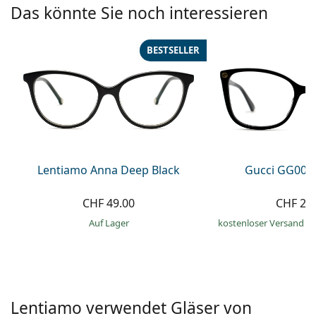
Kochsalzlösung
Das könnte Sie noch interessieren
Marc Jacobs
0215105018
Gucci
Alle Pflegemittel
Alle Marken
BESTSELLER
ist online
Persol
Prada
Alle Marken
Lentiamo Anna Deep Black
Gucci GG002
CHF 49.00
CHF 21
auf Lager
kostenloser Versand
&
Lentiamo verwendet Gläser von