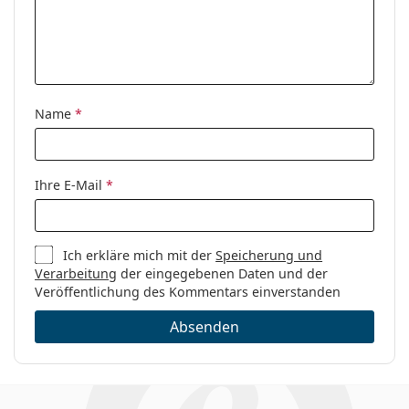
die Anleitung.
Kategorie:
Brillen
Marke:
Carolina Herrera
Code:
VHE846 06X1 53
Name
*
Ihre E-Mail
*
Ich erkläre mich mit der
Speicherung und
Verarbeitung
der eingegebenen Daten und der
Veröffentlichung des Kommentars einverstanden
Absenden