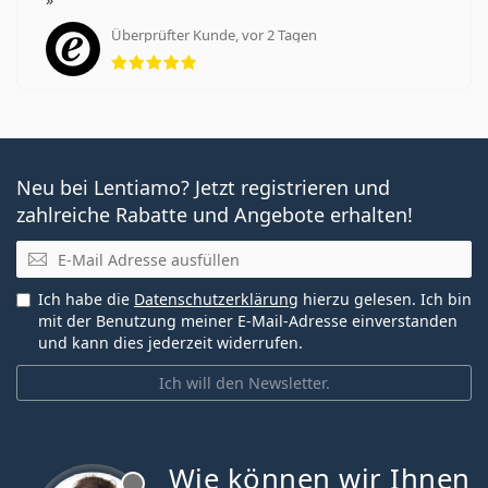
Überprüfter Kunde, vor 2 Tagen
Bewertung 5 aus 5
Neu bei Lentiamo? Jetzt registrieren und
zahlreiche Rabatte und Angebote erhalten!
E-Mail
Ich habe die
Datenschutzerklärung
hierzu gelesen. Ich bin
mit der Benutzung meiner E-Mail-Adresse einverstanden
und kann dies jederzeit widerrufen.
Ich will den Newsletter.
Wie können wir Ihnen
ist offline