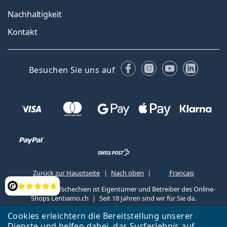
Nachhaltigkeit
Kontakt
Facebook
Instagram
YouTube
Linked
Besuchen Sie uns auf
Zurück zur Hauptseite
Nach oben
Français
Lentiamo s.r.o., Tschechien ist Eigentümer und Betreiber des Online-
Bewertung
Shops Lentiamo.ch
Seit 18 Jahren sind wir für Sie da.
Cookies erleichtern die Bereitstellung unserer
Dienste und helfen dabei, das Surferlebnis auf