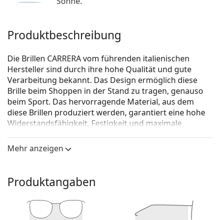
Sonne.
Produktbeschreibung
Die Brillen CARRERA vom führenden italienischen
Hersteller sind durch ihre hohe Qualität und gute
Verarbeitung bekannt. Das Design ermöglich diese
Brille beim Shoppen in der Stand zu tragen, genauso
beim Sport. Das hervorragende Material, aus dem
diese Brillen produziert werden, garantiert eine hohe
Widerstandsfähig­keit, Festigkeit und maximale
Funktionalität.
Mehr anzeigen
Carrera 8838 J7D 18 57
ist eine Brille für Männer.
Schauen Sie sich mit der virtuellen Anprobefunktion
von Lentiamo an, wie Sie in dieser Brille aussehen.
Produktangaben
Brillenfassung
Die schwarze Farbe der Brillenfassung passt perfekt