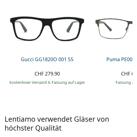
Alle Marken
ist offline
Persol
Prada
Alle Marken
Gucci GG1820O 001 55
Puma PE0027
CHF 279.90
CHF 66
kostenloser Versand
&
Fassung auf Lager
Fassung au
Lentiamo verwendet Gläser von
höchster Qualität