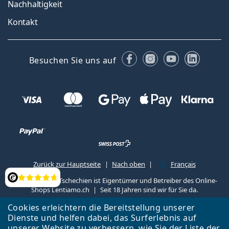
Nachhaltigkeit
Kontakt
Facebook
Instagram
YouTube
Linked
Besuchen Sie uns auf
Zurück zur Hauptseite
Nach oben
Français
Lentiamo s.r.o., Tschechien ist Eigentümer und Betreiber des Online-
Bewertung
Shops Lentiamo.ch
Seit 18 Jahren sind wir für Sie da.
Cookies erleichtern die Bereitstellung unserer
Dienste und helfen dabei, das Surferlebnis auf
unserer Website zu verbessern, wie Sie der
Liste
der