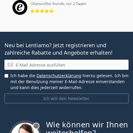
Überprüfter Kunde, vor 2 Tagen
Bewertung 5 aus 5
Neu bei Lentiamo? Jetzt registrieren und
zahlreiche Rabatte und Angebote erhalten!
E-Mail
Ich habe die
Datenschutzerklärung
hierzu gelesen. Ich bin
mit der Benutzung meiner E-Mail-Adresse einverstanden
und kann dies jederzeit widerrufen.
Ich will den Newsletter.
Wie können wir Ihnen
ist offline
weiterhelfen?