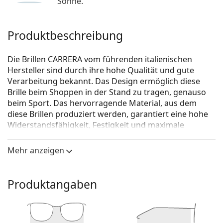
Sonne.
Produktbeschreibung
Die Brillen CARRERA vom führenden italienischen
Hersteller sind durch ihre hohe Qualität und gute
Verarbeitung bekannt. Das Design ermöglich diese
Brille beim Shoppen in der Stand zu tragen, genauso
beim Sport. Das hervorragende Material, aus dem
diese Brillen produziert werden, garantiert eine hohe
Widerstandsfähig­keit, Festigkeit und maximale
Funktionalität.
Mehr anzeigen
Carrera 8847 PJP 18 54
ist eine Brille für Männer.
Schauen Sie sich mit der virtuellen Anprobefunktion
von Lentiamo an, wie Sie in dieser Brille aussehen.
Produktangaben
Brillenfassung
Die blaue Farbe der Brillenfassung passt perfekt zu