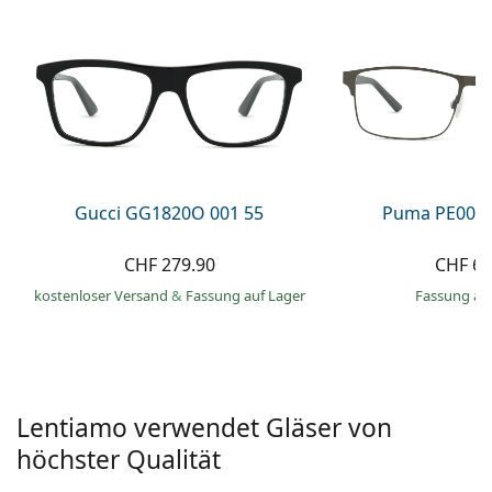
Alle Marken
ist offline
Persol
Prada
Alle Marken
Gucci GG1820O 001 55
Puma PE0027
CHF 279.90
CHF 66
kostenloser Versand
&
Fassung auf Lager
Fassung au
Lentiamo verwendet Gläser von
höchster Qualität