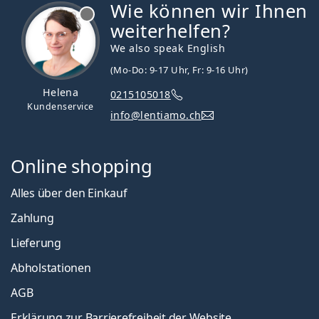
Wie können wir Ihnen
ist offline
weiterhelfen?
We also speak English
(Mo-Do: 9-17 Uhr, Fr: 9-16 Uhr)
Helena
0215105018
Kundenservice
info@lentiamo.ch
Online shopping
Alles über den Einkauf
Zahlung
Lieferung
Abholstationen
AGB
Erklärung zur Barrierefreiheit der Website