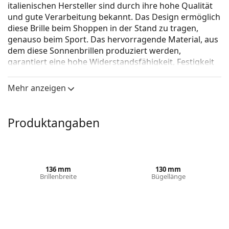
italienischen Hersteller sind durch ihre hohe Qualität
und gute Verarbeitung bekannt. Das Design ermöglich
diese Brille beim Shoppen in der Stand zu tragen,
genauso beim Sport. Das hervorragende Material, aus
dem diese Sonnenbrillen produziert werden,
garantiert eine hohe Widerstandsfähig­keit, Festigkeit
und maximale Funktionalität.
Mehr anzeigen
Carrera Flaglab 15 VK6 99
ist eine Unisex Sonnebrille.
Mit der virtuellen Anprobefunktion von Lentiamo
können Sie herausfinden, wie Sie mit dieser
Produktangaben
Sonnenbrille aussehen.
Brillenfassung
Die weiße Farbe des Rahmens passt perfekt zu
136 mm
130 mm
kühlen Hauttönen und schwarzem, hellbraunem
Brillenbreite
Bügellänge
und hellblondem Haar.
Rechteckige Sonnenbrillenfassungen
sind eine
ideale Wahl für Menschen mit einer ovalen oder
runden Gesichtsform.
63 mm
99 mm
1 mm