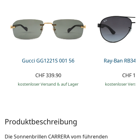
Alle Marken
ist offline
Persol
Prada
Alle Marken
Gucci GG1221S 001 56
Ray-Ban RB345
CHF 339.90
CHF 15
kostenloser Versand
&
auf Lager
kostenloser Versa
Produktbeschreibung
Die Sonnenbrillen CARRERA vom führenden