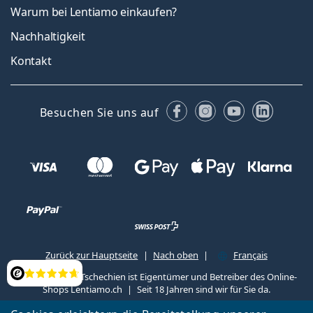
Warum bei Lentiamo einkaufen?
Nachhaltigkeit
Kontakt
Facebook
Instagram
YouTube
Linked
Besuchen Sie uns auf
Zurück zur Hauptseite
Nach oben
Français
Lentiamo s.r.o., Tschechien ist Eigentümer und Betreiber des Online-
Bewertung
Shops Lentiamo.ch
Seit 18 Jahren sind wir für Sie da.