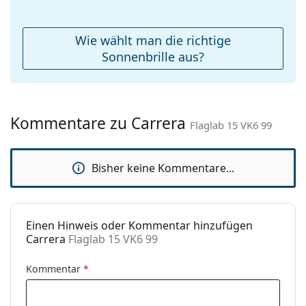
Etui:
Ja
Reinigungstuch:
Ja
Wie wählt man die richtige
Weiteres
Sonnenbrille aus?
Sex:
Unisex
Kategorie:
Sonnenbrillen
Kommentare zu Carrera
Marke:
Carrera
Flaglab 15 VK6 99
Verwendung:
Mode
Bisher keine Kommentare...
Code:
Flaglab 15 VK6 99
Einen Hinweis oder Kommentar hinzufügen
Carrera
Flaglab 15 VK6 99
Kommentar
*