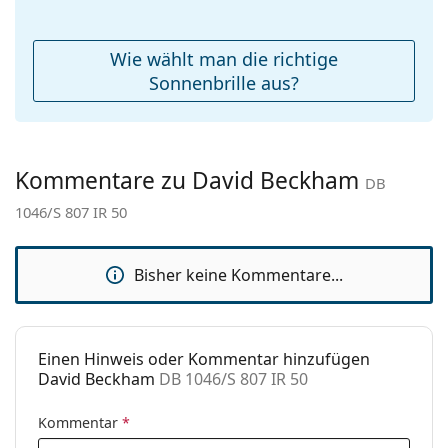
Reinigungstuch:
Ja
Weiteres
Wie wählt man die richtige
Sex:
Herren
Sonnenbrille aus?
Kategorie:
Sonnenbrillen
Marke:
David Beckham
Kommentare zu David Beckham
Verwendung:
Mode
DB
1046/S 807 IR 50
Code:
DB 1046/S 807 IR 50
Bisher keine Kommentare...
Einen Hinweis oder Kommentar hinzufügen
David Beckham
DB 1046/S 807 IR 50
Kommentar
*