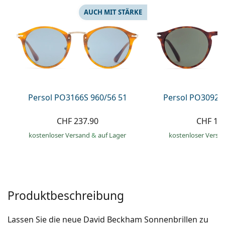
Alle Marken
AUCH MIT STÄRKE
ist offline
Persol
Prada
Alle Marken
Persol PO3166S 960/56 51
Persol PO3092S
CHF 237.90
CHF 18
kostenloser Versand
&
auf Lager
kostenloser Versa
Produktbeschreibung
Lassen Sie die neue David Beckham Sonnenbrillen zu