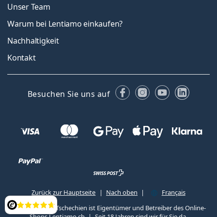
Unser Team
Warum bei Lentiamo einkaufen?
Nachhaltigkeit
Kontakt
Facebook
Instagram
YouTube
Linked
Besuchen Sie uns auf
Zurück zur Hauptseite
Nach oben
Français
Lentiamo s.r.o., Tschechien ist Eigentümer und Betreiber des Online-
Bewertung
Shops Lentiamo.ch
Seit 18 Jahren sind wir für Sie da.