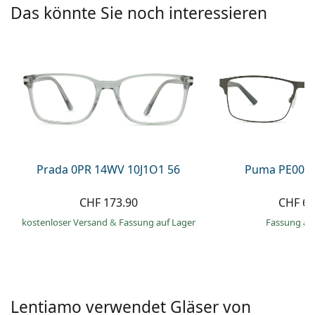
Kochsalzlösung
Das könnte Sie noch interessieren
Marc Jacobs
0215105018
Gucci
Alle Pflegemittel
Alle Marken
ist online
Persol
Prada
Alle Marken
Prada 0PR 14WV 10J1O1 56
Puma PE0027
CHF 173.90
CHF 66
kostenloser Versand
&
Fassung auf Lager
Fassung au
Lentiamo verwendet Gläser von