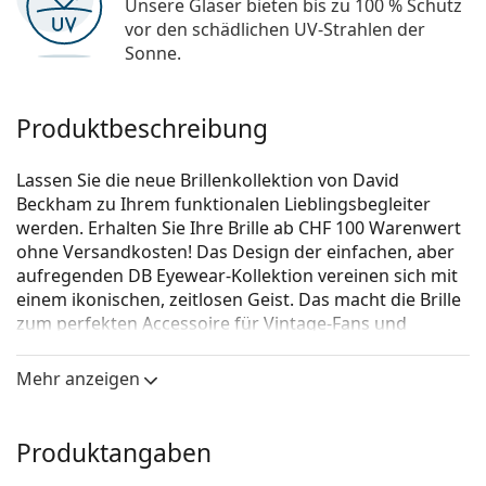
Unsere Gläser bieten bis zu 100 % Schutz
vor den schädlichen UV-Strahlen der
Sonne.
Produktbeschreibung
Lassen Sie die neue Brillenkollektion von David
Beckham zu Ihrem funktionalen Lieblingsbegleiter
werden. Erhalten Sie Ihre Brille ab CHF 100 Warenwert
ohne Versandkosten! Das Design der einfachen, aber
aufregenden DB Eyewear-Kollektion vereinen sich mit
einem ikonischen, zeitlosen Geist. Das macht die Brille
zum perfekten Accessoire für Vintage-Fans und
Fashion-Liebhaber. Die Brillen-Kollektion ist für jeden
starken Mann geeignet, der einen klassischen,
Mehr anzeigen
individuellen Look schätzt.
David Beckham DB 1051 086 19 54
ist eine Brille für
Produktangaben
Männer.