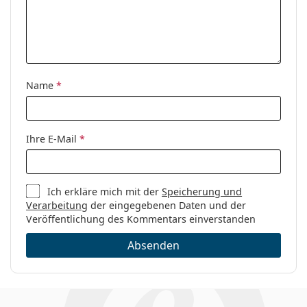
Kategorie:
Brillen
Marke:
David Beckham
Code:
DB 1051 086 19 54
Name
*
Ihre E-Mail
*
Ich erkläre mich mit der
Speicherung und
Verarbeitung
der eingegebenen Daten und der
Veröffentlichung des Kommentars einverstanden
Absenden